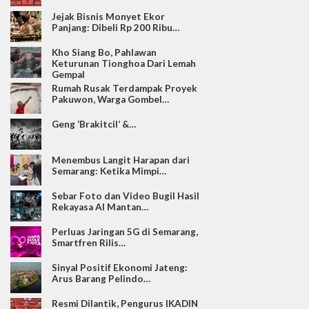
Jejak Bisnis Monyet Ekor
Panjang: Dibeli Rp 200 Ribu…
Kho Siang Bo, Pahlawan
Keturunan Tionghoa Dari Lemah
Gempal
Rumah Rusak Terdampak Proyek
Pakuwon, Warga Gombel…
Geng ‘Brakitcil’ &…
Menembus Langit Harapan dari
Semarang: Ketika Mimpi…
Sebar Foto dan Video Bugil Hasil
Rekayasa AI Mantan…
Perluas Jaringan 5G di Semarang,
Smartfren Rilis…
Sinyal Positif Ekonomi Jateng:
Arus Barang Pelindo…
Resmi Dilantik, Pengurus IKADIN