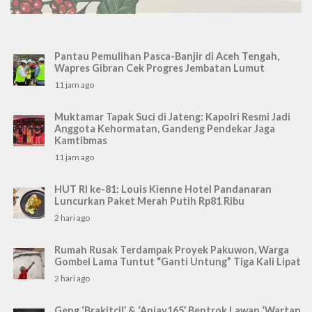
Pantau Pemulihan Pasca-Banjir di Aceh Tengah,
Wapres Gibran Cek Progres Jembatan Lumut
11 jam ago
Muktamar Tapak Suci di Jateng: Kapolri Resmi Jadi
Anggota Kehormatan, Gandeng Pendekar Jaga
Kamtibmas
11 jam ago
HUT RI ke-81: Louis Kienne Hotel Pandanaran
Luncurkan Paket Merah Putih Rp81 Ribu
2 hari ago
Rumah Rusak Terdampak Proyek Pakuwon, Warga
Gombel Lama Tuntut “Ganti Untung” Tiga Kali Lipat
2 hari ago
Geng ‘Brakitcil’ & ‘Anjay165’ Bentrok Lawan ‘Wartan