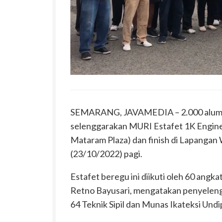
SEMARANG, JAVAMEDIA – 2.000 alumni
selenggarakan MURI Estafet 1K Enginee
Mataram Plaza) dan finish di Lapanga
(23/10/2022) pagi.
Estafet beregu ini diikuti oleh 60 angka
Retno Bayusari, mengatakan penyelengga
64 Teknik Sipil dan Munas Ikateksi Undi