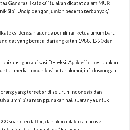
intas Generasi Ikateksi itu akan dicatat dalam MURI
nik Sipil Undip dengan jumlah peserta terbanyak,”
s Ikateksi dengan agenda pemilihan ketua umum baru
andidat yang berasal dari angkatan 1988, 1990 dan
ronik dengan aplikasi Deteksi. Aplikasi ini merupakan
i untuk media komunikasi antar alumni, info lowongan
4 orang yang tersebar di seluruh Indonesia dan
uruh alumni bisa menggunakan hak suaranya untuk
000 suara terdaftar, dan akan dilakukan proses
elah finish di Tembalang,” katanya.