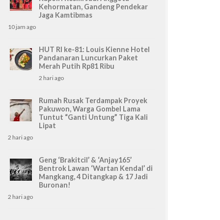
Kehormatan, Gandeng Pendekar
Jaga Kamtibmas
10 jam ago
HUT RI ke-81: Louis Kienne Hotel
Pandanaran Luncurkan Paket
Merah Putih Rp81 Ribu
2 hari ago
Rumah Rusak Terdampak Proyek
Pakuwon, Warga Gombel Lama
Tuntut “Ganti Untung” Tiga Kali
Lipat
2 hari ago
Geng ‘Brakitcil’ & ‘Anjay165’
Bentrok Lawan ‘Wartan Kendal’ di
Mangkang, 4 Ditangkap & 17 Jadi
Buronan!
2 hari ago