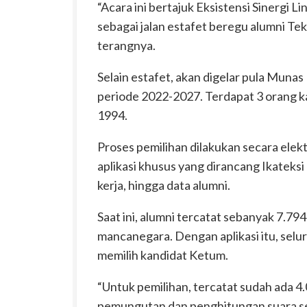
“Acara ini bertajuk Eksistensi Sinergi L
sebagai jalan estafet beregu alumni Tek
terangnya.
Selain estafet, akan digelar pula Muna
periode 2022-2027. Terdapat 3 orang k
1994.
Proses pemilihan dilakukan secara elekt
aplikasi khusus yang dirancang Ikateks
kerja, hingga data alumni.
Saat ini, alumni tercatat sebanyak 7.79
mancanegara. Dengan aplikasi itu, sel
memilih kandidat Ketum.
“Untuk pemilihan, tercatat sudah ada 4.
pemungutan dan penghitungan suara set