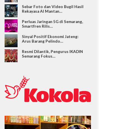
Sebar Foto dan Video Bugil Hasil
Rekayasa AI Mantan…
Perluas Jaringan 5G di Semarang,
Smartfren Rilis…
Sinyal Positif Ekonomi Jateng:
Arus Barang Pelindo…
Resmi Dilantik, Pengurus IKADIN
Semarang Fokus…