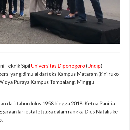
 Teknik Sipil
Universitas Diponegoro
(
Undip
)
rs, yang dimulai dari eks Kampus Mataram (kini ruko
n Widya Puraya Kampus Tembalang, Minggu
tan dari tahun lulus 1958 hingga 2018. Ketua Panitia
raan lari estafet juga dalam rangka Dies Natalis ke-
p.