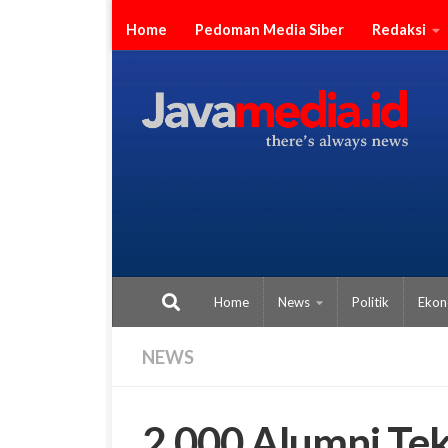
Skip to content
Home
Pedoman Media Siber
Redaksi
Home
News
Politik
Ekon
NEWS
2.000 Alumni Tek