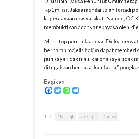
Di sisi lain, Jaksa Penuntut Umum teta
Rp1 miliar. Jaksa menilai telah terjad
kepercayaan masyarakat. Namun, OC Kal
membuktikan adanya rekayasa oleh klie
Menutup pembelaannya, Dicky menyataka
berharap majelis hakim dapat memberika
pun saya tidak mau, karena saya tidak m
ditegakkan berdasarkan fakta,” pungka
Bagikan :
Tag:
#bankbjb
#ockaligis
#sritex