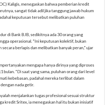
(OC) Kaligis, menegaskan bahwa pemberian kredit
rutnya, sangat tidak adil jika tanggung jawab hukum
adahal keputusan tersebut melibatkan puluhan
ur di Bank BJB, sedikitnya ada 30 orang yang
 hingga operasional. “Ini keputusan kolektif, bukan
n secara berlapis dan melibatkan banyak peran,” ujar
mpertanyakan mengapa hanya dirinya yang diproses
11 bulan. “Di saat yang sama, puluhan orang dari level
mati kebebasan, padahal mereka terlibat dalam
 dengan nada getir.
alah menjalankan tugas profesional sesuai struktur
 kredit Sritex, ia menegaskan hal itu bukan inisiatif