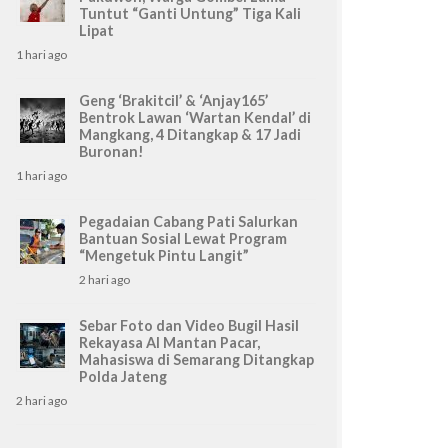
Tuntut “Ganti Untung” Tiga Kali
Lipat
1 hari ago
Geng ‘Brakitcil’ & ‘Anjay165’
Bentrok Lawan ‘Wartan Kendal’ di
Mangkang, 4 Ditangkap & 17 Jadi
Buronan!
1 hari ago
Pegadaian Cabang Pati Salurkan
Bantuan Sosial Lewat Program
“Mengetuk Pintu Langit”
2 hari ago
Sebar Foto dan Video Bugil Hasil
Rekayasa AI Mantan Pacar,
Mahasiswa di Semarang Ditangkap
Polda Jateng
2 hari ago