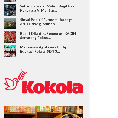
Sebar Foto dan Video Bugil Hasil
Rekayasa AI Mantan…
Sinyal Positif Ekonomi Jateng:
Arus Barang Pelindo…
Resmi Dilantik, Pengurus IKADIN
Semarang Fokus…
Mahasiswi Agribisnis Undip
Edukasi Pelajar SDN 3…