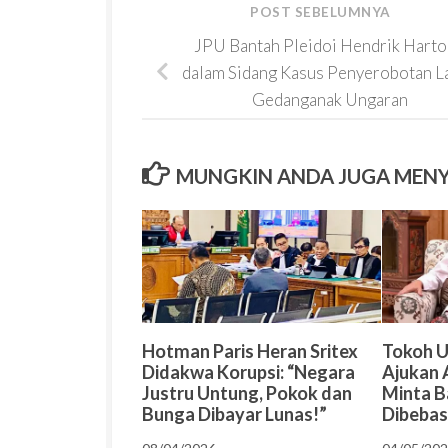
POST SEBELUMNYA
JPU Bantah Pleidoi Hendrik Hart
dalam Sidang Kasus Penyerobotan L
Gedanganak Ungaran
MUNGKIN ANDA JUGA MEN
Hotman Paris Heran Sritex
Tokoh 
Didakwa Korupsi: “Negara
Ajukan 
Justru Untung, Pokok dan
Minta B
Bunga Dibayar Lunas!”
Dibeba