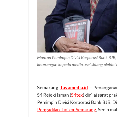
Mantan Pemimpin Divisi Korporasi Bank BJB
keterangan kepada media usai sidang pleidoi 
Semarang,
Javamedia.id
— Penanganan 
Sri Rejeki Isman (
Sritex
) dinilai sarat pr
Pemimpin Divisi Korporasi Bank BJB, D
Pengadilan Tipikor Semarang
, Senin ma