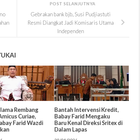
POST SELANJUTNYA
ono
Gebrakan bank bjb, Susi Pudjiastuti
ahan
Resmi Diangkat Jadi Komisaris Utama
Independen
YUKAI
Ulama Rembang
Bantah Intervensi Kredit,
Amicus Curiae,
Babay Farid Mengaku
abay Farid Wazdi
Baru Kenal Direksi Sritex di
skan
Dalam Lapas