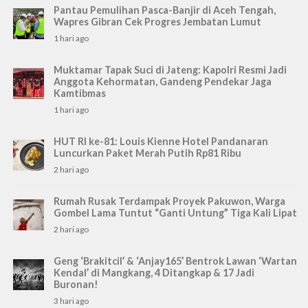
Pantau Pemulihan Pasca-Banjir di Aceh Tengah,
Wapres Gibran Cek Progres Jembatan Lumut
1 hari ago
Muktamar Tapak Suci di Jateng: Kapolri Resmi Jadi
Anggota Kehormatan, Gandeng Pendekar Jaga
Kamtibmas
1 hari ago
HUT RI ke-81: Louis Kienne Hotel Pandanaran
Luncurkan Paket Merah Putih Rp81 Ribu
2 hari ago
Rumah Rusak Terdampak Proyek Pakuwon, Warga
Gombel Lama Tuntut “Ganti Untung” Tiga Kali Lipat
2 hari ago
Geng ‘Brakitcil’ & ‘Anjay165’ Bentrok Lawan ‘Wartan
Kendal’ di Mangkang, 4 Ditangkap & 17 Jadi
Buronan!
3 hari ago