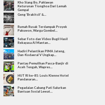
Kho Siang Bo, Pahlawan
Keturunan Tionghoa Dari Lemah
Gempal
Geng ‘Brakitcil’ &…
Rumah Rusak Terdampak Proyek
Pakuwon, Warga Gombel…
Sebar Foto dan Video Bugil Hasil
Rekayasa AI Mantan…
Hadiri Pelantikan PIMA Jateng,
Dan-Kodaeral V Ungkap…
Pantau Pemulihan Pasca-Banjir di
Aceh Tengah, Wapres…
HUT RI ke-81: Louis Kienne Hotel
Pandanaran…
Pegadaian Cabang Pati Salurkan
Bantuan Sosial Lewat…