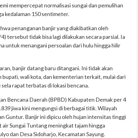
demi mempercepat normalisasi sungai dan pemulihan
a kedalaman 150 sentimeter.
wa penanganan banjir yang diakibatkan oleh
) tersebut tidak bisa lagi dilakukan secara parsial. Ia
untuk menangani persoalan dari hulu hingga hilir
an, banjir datang baru ditangani. Ini tidak akan
bupati, wali kota, dan kementerian terkait, mulai dari
i sela rapat terbatas di lokasi bencana.
gan Bencana Daerah (BPBD) Kabupaten Demak per 4
839 jiwa kini mengungsi di berbagai titik. Wilayah
Guntur. Banjir ini dipicu oleh hujan intensitas tinggi
t air Sungai Tuntang meningkat tajam hingga
imulyo dan Desa Sidoharjo, Kecamatan Sayung.