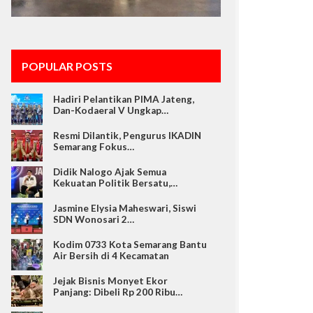
POPULAR POSTS
Hadiri Pelantikan PIMA Jateng,
Dan-Kodaeral V Ungkap…
Resmi Dilantik, Pengurus IKADIN
Semarang Fokus…
Didik Nalogo Ajak Semua
Kekuatan Politik Bersatu,…
Jasmine Elysia Maheswari, Siswi
SDN Wonosari 2…
Kodim 0733 Kota Semarang Bantu
Air Bersih di 4 Kecamatan
Jejak Bisnis Monyet Ekor
Panjang: Dibeli Rp 200 Ribu…