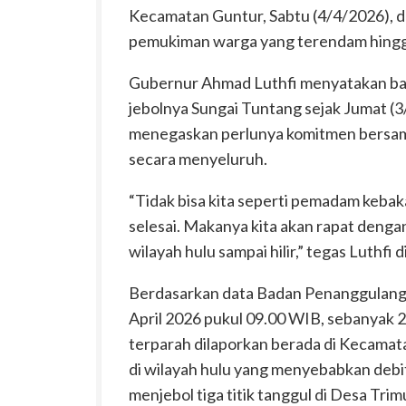
Kecamatan Guntur, Sabtu (4/4/2026), 
pemukiman warga yang terendam hingg
Gubernur Ahmad Luthfi menyatakan bah
jebolnya Sungai Tuntang sejak Jumat (3/4
menegaskan perlunya komitmen bersama 
secara menyeluruh.
“Tidak bisa kita seperti pemadam kebakar
selesai. Makanya kita akan rapat dengan 
wilayah hulu sampai hilir,” tegas Luthfi d
Berdasarkan data Badan Penanggulan
April 2026 pukul 09.00 WIB, sebanyak 2.
terparah dilaporkan berada di Kecamatan 
di wilayah hulu yang menyebabkan debi
menjebol tiga titik tanggul di Desa Tr