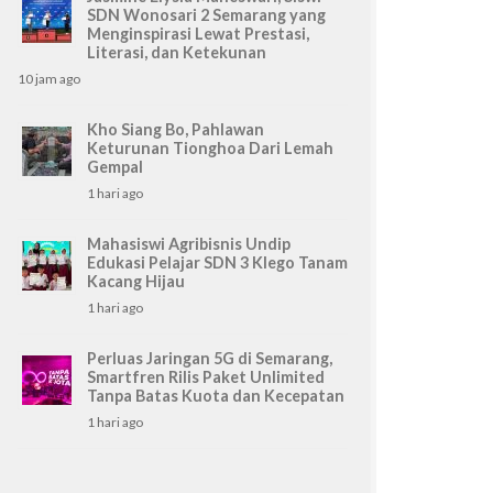
SDN Wonosari 2 Semarang yang
Menginspirasi Lewat Prestasi,
Literasi, dan Ketekunan
10 jam ago
Kho Siang Bo, Pahlawan
Keturunan Tionghoa Dari Lemah
Gempal
1 hari ago
Mahasiswi Agribisnis Undip
Edukasi Pelajar SDN 3 Klego Tanam
Kacang Hijau
1 hari ago
Perluas Jaringan 5G di Semarang,
Smartfren Rilis Paket Unlimited
Tanpa Batas Kuota dan Kecepatan
1 hari ago