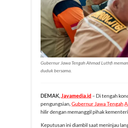
Gubernur Jawa Tengah Ahmad Luthfi memangg
duduk bersama.
DEMAK,
Javamedia.id
– Di tengah kond
pengungsian,
Gubernur Jawa Tengah
A
hilir dengan memanggil pihak kementer
Keputusan ini diambil saat meninjau la