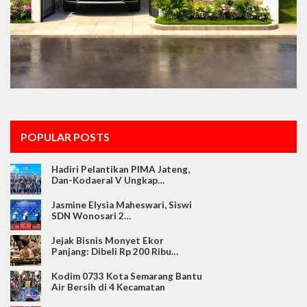
POPULAR POSTS
Hadiri Pelantikan PIMA Jateng,
Dan-Kodaeral V Ungkap…
Jasmine Elysia Maheswari, Siswi
SDN Wonosari 2…
Jejak Bisnis Monyet Ekor
Panjang: Dibeli Rp 200 Ribu…
Kodim 0733 Kota Semarang Bantu
Air Bersih di 4 Kecamatan