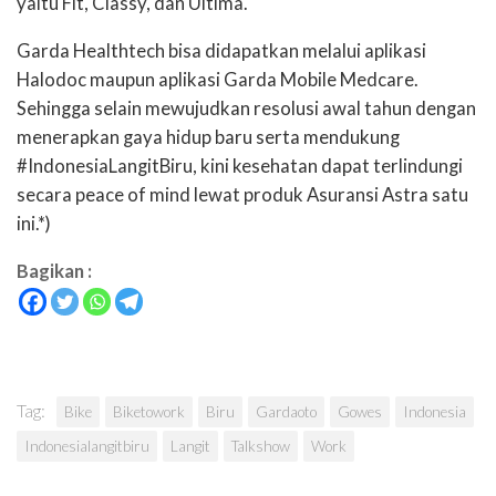
yaitu Fit, Classy, dan Ultima.
Garda Healthtech bisa didapatkan melalui aplikasi
Halodoc maupun aplikasi Garda Mobile Medcare.
Sehingga selain mewujudkan resolusi awal tahun dengan
menerapkan gaya hidup baru serta mendukung
#IndonesiaLangitBiru, kini kesehatan dapat terlindungi
secara peace of mind lewat produk Asuransi Astra satu
ini.*)
Bagikan :
Tag:
Bike
Biketowork
Biru
Gardaoto
Gowes
Indonesia
Indonesialangitbiru
Langit
Talkshow
Work