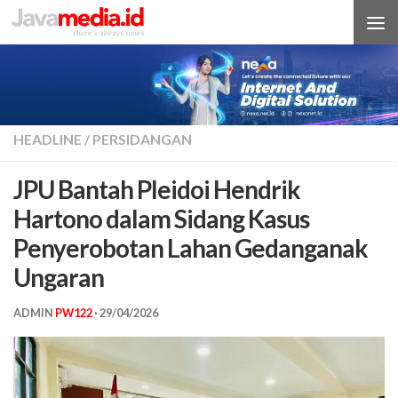
Skip to content
HEADLINE
/
PERSIDANGAN
JPU Bantah Pleidoi Hendrik
Hartono dalam Sidang Kasus
Penyerobotan Lahan Gedanganak
Ungaran
ADMIN
PW122
·
29/04/2026