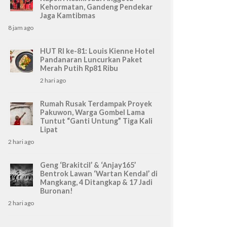
Kehormatan, Gandeng Pendekar
Jaga Kamtibmas
8 jam ago
HUT RI ke-81: Louis Kienne Hotel
Pandanaran Luncurkan Paket
Merah Putih Rp81 Ribu
2 hari ago
Rumah Rusak Terdampak Proyek
Pakuwon, Warga Gombel Lama
Tuntut “Ganti Untung” Tiga Kali
Lipat
2 hari ago
Geng ‘Brakitcil’ & ‘Anjay165’
Bentrok Lawan ‘Wartan Kendal’ di
Mangkang, 4 Ditangkap & 17 Jadi
Buronan!
2 hari ago