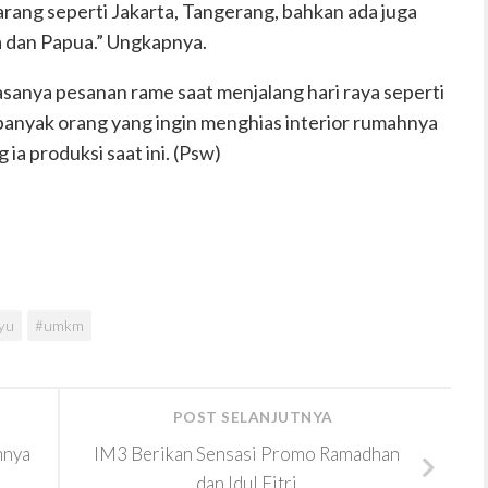
rang seperti Jakarta, Tangerang, bahkan ada juga
ra dan Papua.” Ungkapnya.
anya pesanan rame saat menjalang hari raya seperti
banyak orang yang ingin menghias interior rumahnya
a produksi saat ini. (Psw)
yu
#umkm
POST SELANJUTNYA
nnya
IM3 Berikan Sensasi Promo Ramadhan
dan Idul Fitri