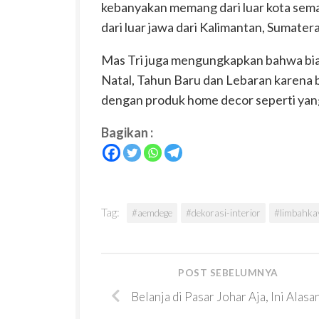
kebanyakan memang dari luar kota sema
dari luar jawa dari Kalimantan, Sumate
Mas Tri juga mengungkapkan bahwa bias
Natal, Tahun Baru dan Lebaran karena 
dengan produk home decor seperti yang i
Bagikan :
Tag:
#aemdege
#dekorasi-interior
#limbahka
POST SEBELUMNYA
Belanja di Pasar Johar Aja, Ini Alasa