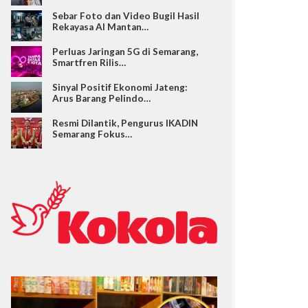
Sebar Foto dan Video Bugil Hasil
Rekayasa AI Mantan…
Perluas Jaringan 5G di Semarang,
Smartfren Rilis…
Sinyal Positif Ekonomi Jateng:
Arus Barang Pelindo…
Resmi Dilantik, Pengurus IKADIN
Semarang Fokus…