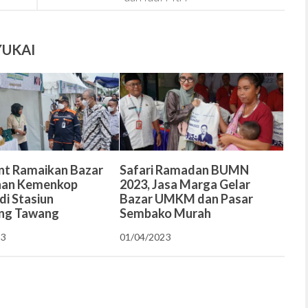
YUKAI
nt Ramaikan Bazar
Safari Ramadan BUMN
an Kemenkop
2023, Jasa Marga Gelar
di Stasiun
Bazar UMKM dan Pasar
ng Tawang
Sembako Murah
23
01/04/2023