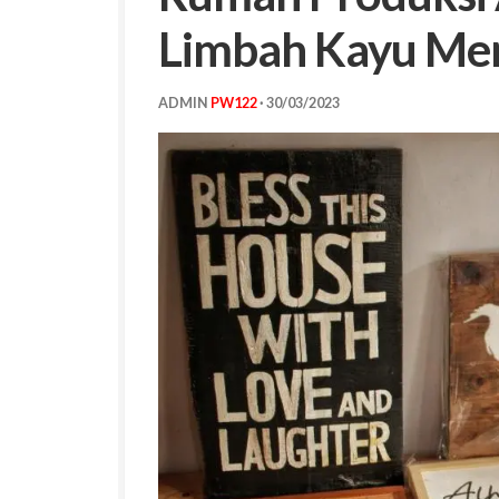
Limbah Kayu Menj
ADMIN
PW122
·
30/03/2023