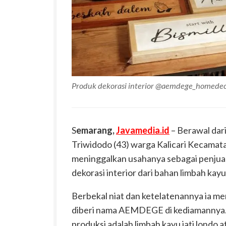
Produk dekorasi interior @aemdege_homede
S
emarang,
Javamedia.id
– Berawal dar
Triwidodo (43) warga Kalicari Kecama
meninggalkan usahanya sebagai penjual 
dekorasi interior dari bahan limbah kayu
Berbekal niat dan ketelatenannya ia 
diberi nama AEMDEGE di kediamannya. 
produksi adalah limbah kayu jati londo at