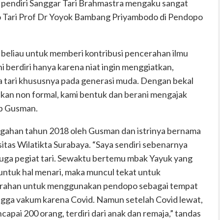
 pendiri Sanggar Tari Brahmastra mengaku sangat
o Tari Prof Dr Yoyok Bambang Priyambodo di Pendopo
beliau untuk memberi kontribusi pencerahan ilmu
ni berdiri hanya karena niat ingin menggiatkan,
a tari khususnya pada generasi muda. Dengan bekal
kan non formal, kami bentuk dan berani mengajak
ap Gusman.
engahan tahun 2018 oleh Gusman dan istrinya bernama
itas Wilatikta Surabaya. “Saya sendiri sebenarnya
 juga pegiat tari. Sewaktu bertemu mbak Yayuk yang
ntuk hal menari, maka muncul tekat untuk
elurahan untuk menggunakan pendopo sebagai tempat
ingga vakum karena Covid. Namun setelah Covid lewat,
capai 200 orang, terdiri dari anak dan remaja,” tandas