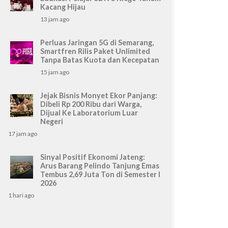
Kacang Hijau
13 jam ago
Perluas Jaringan 5G di Semarang,
Smartfren Rilis Paket Unlimited
Tanpa Batas Kuota dan Kecepatan
15 jam ago
Jejak Bisnis Monyet Ekor Panjang:
Dibeli Rp 200 Ribu dari Warga,
Dijual Ke Laboratorium Luar
Negeri
17 jam ago
Sinyal Positif Ekonomi Jateng:
Arus Barang Pelindo Tanjung Emas
Tembus 2,69 Juta Ton di Semester I
2026
1 hari ago