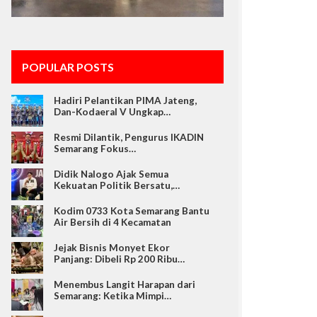
POPULAR POSTS
Hadiri Pelantikan PIMA Jateng,
Dan-Kodaeral V Ungkap…
Resmi Dilantik, Pengurus IKADIN
Semarang Fokus…
Didik Nalogo Ajak Semua
Kekuatan Politik Bersatu,…
Kodim 0733 Kota Semarang Bantu
Air Bersih di 4 Kecamatan
Jejak Bisnis Monyet Ekor
Panjang: Dibeli Rp 200 Ribu…
Menembus Langit Harapan dari
Semarang: Ketika Mimpi…