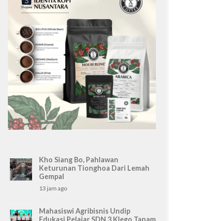
Kho Siang Bo, Pahlawan
Keturunan Tionghoa Dari Lemah
Gempal
13 jam ago
Mahasiswi Agribisnis Undip
Edukasi Pelajar SDN 3 Klego Tanam