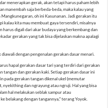
kadar menerapkan gerak, akan tetapi harus paham lebih
kan manembah saja berbeda-beda, maka kalau yang
ta Mangkunegaran, oh ini Kasunanan. Jadi gerakan itu
i kalau kita mau membuat gaya tersendiri, misalnya
un harus digali dari akar budaya yang berkembang dan
ekadar gerakan yang tak bisa dijelaskan makna apalagi
k diawali dengan pengenalan gerakan dasar menari.
arus hapal gerakan dasar tari yang terdiri dari gerakan
n tangan dan gerakan kaki. Setiap gerakan dasar ini
in pada gerakan tangan dikenal ukel (memutar
, nyekithing dan ngrayung atau ngruji. Hal yang bisa
dalam hal melakukan seblak sampur atau
ke belakang dengan tangannya,” terang Yoyok.