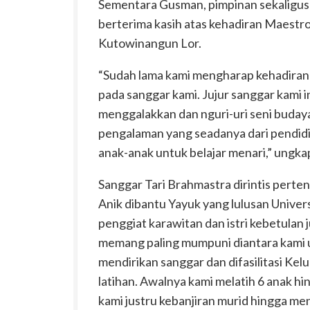
Sementara Gusman, pimpinan sekaligus
berterima kasih atas kehadiran Maestr
Kutowinangun Lor.
“Sudah lama kami mengharap kehadiran 
pada sanggar kami. Jujur sanggar kami i
menggalakkan dan nguri-uri seni buday
pengalaman yang seadanya dari pendidi
anak-anak untuk belajar menari,” ungk
Sanggar Tari Brahmastra dirintis pert
Anik dibantu Yayuk yang lulusan Univers
penggiat karawitan dan istri kebetulan
memang paling mumpuni diantara kami u
mendirikan sanggar dan difasilitasi K
latihan. Awalnya kami melatih 6 anak h
kami justru kebanjiran murid hingga men