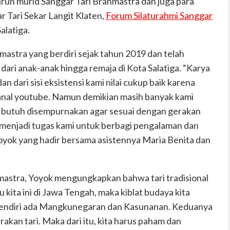
ruh murid Sanggar Tari Brahmastra dan juga para
r Tari Sekar Langit Klaten,
Forum Silaturahmi Sanggar
alatiga.
astra yang berdiri sejak tahun 2019 dan telah
 dari anak-anak hingga remaja di Kota Salatiga. “Karya
n dari sisi eksistensi kami nilai cukup baik karena
anal youtube. Namun demikian masih banyak kami
g butuh disempurnakan agar sesuai dengan gerakan
 menjadi tugas kami untuk berbagi pengalaman dan
yok yang hadir bersama asistennya Maria Benita dan
mastra, Yoyok mengungkapkan bahwa tari tradisional
u kita ini di Jawa Tengah, maka kiblat budaya kita
sendiri ada Mangkunegaran dan Kasunanan. Keduanya
erakan tari. Maka dari itu, kita harus paham dan