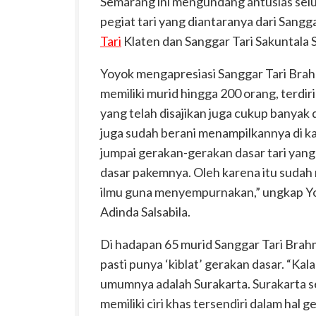
Semarang ini mengundang antusias selu
pegiat tari yang diantaranya dari Sangga
Tari
Klaten dan Sanggar Tari Sakuntala S
Yoyok mengapresiasi Sanggar Tari Brahm
memiliki murid hingga 200 orang, terdiri
yang telah disajikan juga cukup banyak da
juga sudah berani menampilkannya di k
jumpai gerakan-gerakan dasar tari yan
dasar pakemnya. Oleh karena itu sudah
ilmu guna menyempurnakan,” ungkap Yo
Adinda Salsabila.
Di hadapan 65 murid Sanggar Tari Brah
pasti punya ‘kiblat’ gerakan dasar. “Kala
umumnya adalah Surakarta. Surakarta 
memiliki ciri khas tersendiri dalam hal g