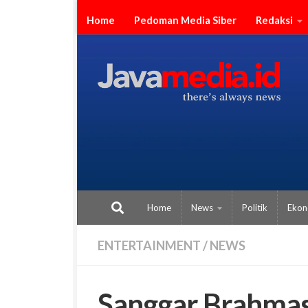
Skip to content
Home
Pedoman Media Siber
Redaksi
Home
News
Politik
Ekon
ENTERTAINMENT
/
NEWS
Sanggar Brahmas