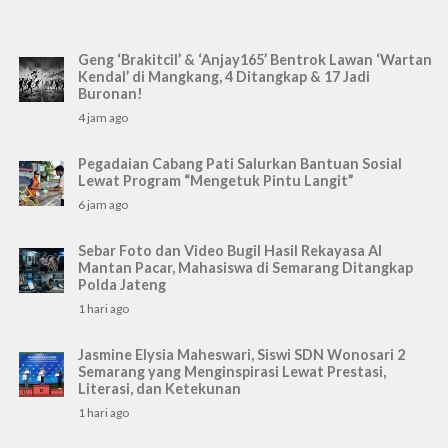
Geng ‘Brakitcil’ & ‘Anjay165’ Bentrok Lawan ‘Wartan
Kendal’ di Mangkang, 4 Ditangkap & 17 Jadi
Buronan!
4 jam ago
Pegadaian Cabang Pati Salurkan Bantuan Sosial
Lewat Program “Mengetuk Pintu Langit”
6 jam ago
Sebar Foto dan Video Bugil Hasil Rekayasa AI
Mantan Pacar, Mahasiswa di Semarang Ditangkap
Polda Jateng
1 hari ago
Jasmine Elysia Maheswari, Siswi SDN Wonosari 2
Semarang yang Menginspirasi Lewat Prestasi,
Literasi, dan Ketekunan
1 hari ago