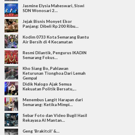
Jasmine Elysia Maheswari, Siswi
SDN Wonosari 2…
Jejak Bisnis Monyet Ekor
Panjang: Dibeli Rp 200 Ribu…
Kodim 0733 Kota Semarang Bantu
Air Bersih di 4 Kecamatan
Resmi Dilantik, Pengurus IKADIN
Semarang Fokus…
Kho Siang Bo, Pahlawan
Keturunan Tionghoa Dari Lemah
Gempal
Didik Nalogo Ajak Semua
Kekuatan Politik Bersatu,…
Menembus Langit Harapan dari
Semarang: Ketika Mimpi…
Sebar Foto dan Video Bugil Hasil
Rekayasa AI Mantan…
Geng ‘Brakitcil’ &…