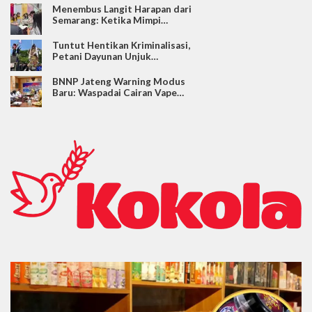
Menembus Langit Harapan dari
Semarang: Ketika Mimpi…
Tuntut Hentikan Kriminalisasi,
Petani Dayunan Unjuk…
BNNP Jateng Warning Modus
Baru: Waspadai Cairan Vape…