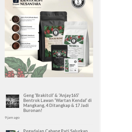
Geng ‘Brakitcil’ & ‘Anjay165’
Bentrok Lawan ‘Wartan Kendal’ di
Mangkang, 4 Ditangkap & 17 Jadi
Buronan!
9 jam ago
Pegadaian Cabang Pati Salurkan