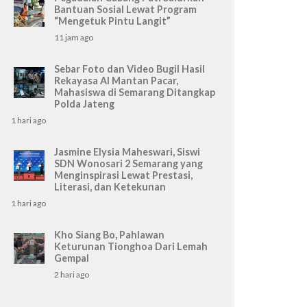
Bantuan Sosial Lewat Program
“Mengetuk Pintu Langit”
11 jam ago
Sebar Foto dan Video Bugil Hasil
Rekayasa AI Mantan Pacar,
Mahasiswa di Semarang Ditangkap
Polda Jateng
1 hari ago
Jasmine Elysia Maheswari, Siswi
SDN Wonosari 2 Semarang yang
Menginspirasi Lewat Prestasi,
Literasi, dan Ketekunan
1 hari ago
Kho Siang Bo, Pahlawan
Keturunan Tionghoa Dari Lemah
Gempal
2 hari ago