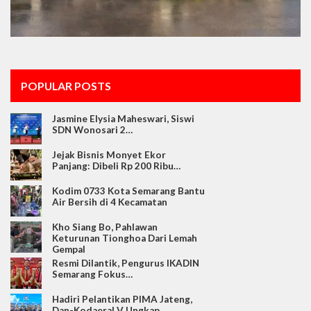
POPULAR POSTS
Jasmine Elysia Maheswari, Siswi
SDN Wonosari 2…
Jejak Bisnis Monyet Ekor
Panjang: Dibeli Rp 200 Ribu…
Kodim 0733 Kota Semarang Bantu
Air Bersih di 4 Kecamatan
Kho Siang Bo, Pahlawan
Keturunan Tionghoa Dari Lemah
Gempal
Resmi Dilantik, Pengurus IKADIN
Semarang Fokus…
Hadiri Pelantikan PIMA Jateng,
Dan-Kodaeral V Ungkap…