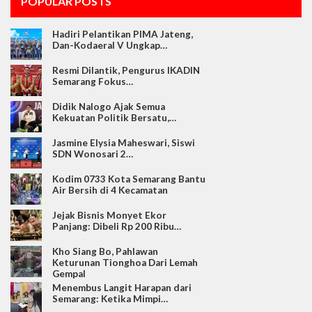
POPULAR POSTS
Hadiri Pelantikan PIMA Jateng,
Dan-Kodaeral V Ungkap…
Resmi Dilantik, Pengurus IKADIN
Semarang Fokus…
Didik Nalogo Ajak Semua
Kekuatan Politik Bersatu,…
Jasmine Elysia Maheswari, Siswi
SDN Wonosari 2…
Kodim 0733 Kota Semarang Bantu
Air Bersih di 4 Kecamatan
Jejak Bisnis Monyet Ekor
Panjang: Dibeli Rp 200 Ribu…
Kho Siang Bo, Pahlawan
Keturunan Tionghoa Dari Lemah
Gempal
Menembus Langit Harapan dari
Semarang: Ketika Mimpi…