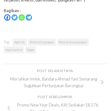
terjamin, efektif, dan efisien,” pungkas Fari *)
Bagikan :
Tag:
#gresik
#industripangan
#ketahananpangan
#pertamina
#pgn
POST SELANJUTNYA
Meriahkan Imlek, Bandara Ahmad Yani Semarang
Suguhkan Pertunjukan Barongsai
POST SEBELUMNYA
Promo New Year Deals, KAI Sediakan 18.576