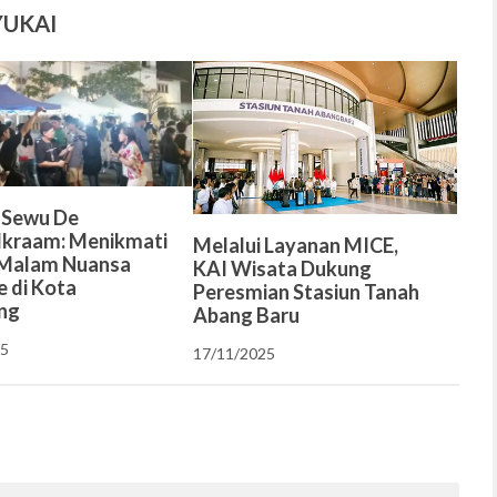
YUKAI
 Sewu De
kraam: Menikmati
Melalui Layanan MICE,
 Malam Nuansa
KAI Wisata Dukung
e di Kota
Peresmian Stasiun Tanah
ng
Abang Baru
25
17/11/2025