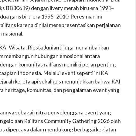
ks BB30619) dengan livery merah biru era 1991–
dua garis biru era 1995–2010. Peresmian ini
ailfans karena dinilai merepresentasikan perjalanan
n nasional.
AI Wisata, Riesta Junianti juga menambahkan
 dalam membangun hubungan emosional antara
dengan komunitas railfans memiliki peran penting
aapian Indonesia. Melalui event seperti ini KAI
sejarah kereta api sekaligus menunjukkan bahwa KAI
a heritage, komunitas, dan pengalaman event yang
annya sebagai mitra penyelenggara event yang
pengelolaan Railfans Community Gathering 2026 oleh
us dipercaya dalam mendukung berbagai kegiatan