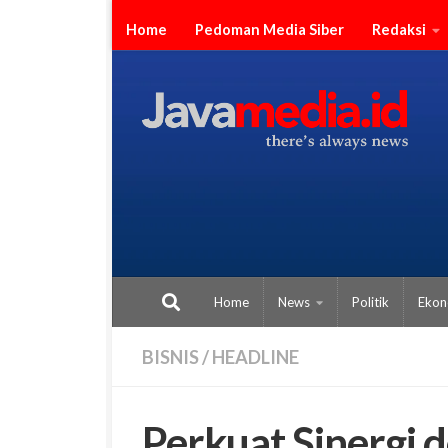
Skip to content
Home
Pedoman Media Siber
Redaksi
Home
News
Politik
Ekon
BISNIS
/
HEADLINE
Perkuat Sinergi 