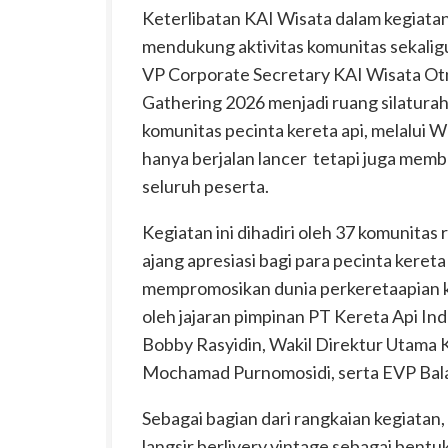
Keterlibatan KAI Wisata dalam kegiat
mendukung aktivitas komunitas sekalig
VP Corporate Secretary KAI Wisata Ot
Gathering 2026 menjadi ruang silatura
komunitas pecinta kereta api, melalui 
hanya berjalan lancer
tetapi juga memb
seluruh peserta.
Kegiatan ini dihadiri oleh 37 komunitas 
ajang apresiasi bagi para pecinta keret
mempromosikan dunia perkeretaapian ke
oleh jajaran pimpinan PT Kereta Api In
Bobby Rasyidin, Wakil Direktur Utama
Mochamad Purnomosidi, serta EVP Balai
Sebagai bagian dari rangkaian kegiatan
langsir berlivery vintage sebagai bentu