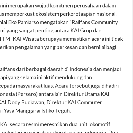
an ini merupakan wujud komitmen perusahaan dalam
us memperkuat ekosistem perkeretaapian nasional.
nial Eko Pamiarso mengatakan “Railfans Community
hmi yang sangat penting antara KAI Grup dan
WITMI KAI Wisata berupaya memastikan acara ini tidak
erikan pengalaman yang berkesan dan bernilai bagi
railfans dari berbagai daerah di Indonesia dan menjadi
a api yang selama ini aktif mendukung dan
pada masyarakat luas. Acara tersebut juga dihadiri
donesia (Persero) antara lain Direktur Utama KAI
 KAI Dody Budiawan, Direktur KAI Commuter
 Yasa Manggarai Istiko Teguh.
, KAI secara resmi meresmikan dua unit lokomotif
k pelestarian sejarah perkeretaapian Indonesia. Dua