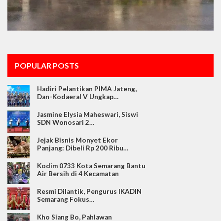
POPULAR POSTS
Hadiri Pelantikan PIMA Jateng,
Dan-Kodaeral V Ungkap…
Jasmine Elysia Maheswari, Siswi
SDN Wonosari 2…
Jejak Bisnis Monyet Ekor
Panjang: Dibeli Rp 200 Ribu…
Kodim 0733 Kota Semarang Bantu
Air Bersih di 4 Kecamatan
Resmi Dilantik, Pengurus IKADIN
Semarang Fokus…
Kho Siang Bo, Pahlawan