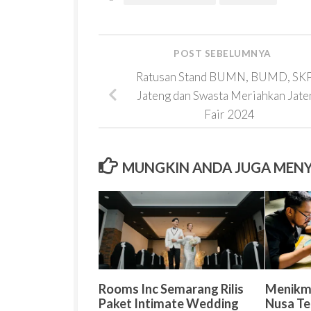
POST SEBELUMNYA
Ratusan Stand BUMN, BUMD, SK
Jateng dan Swasta Meriahkan Jate
Fair 2024
MUNGKIN ANDA JUGA MEN
Rooms Inc Semarang Rilis
Menikma
Paket Intimate Wedding
Nusa Te