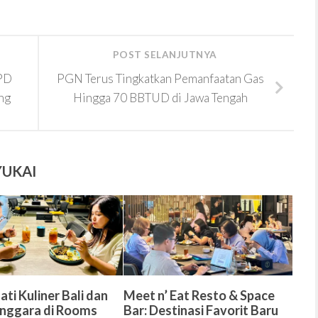
POST SELANJUTNYA
PD
PGN Terus Tingkatkan Pemanfaatan Gas
ng
Hingga 70 BBTUD di Jawa Tengah
YUKAI
ti Kuliner Bali dan
Meet n’ Eat Resto & Space
nggara di Rooms
Bar: Destinasi Favorit Baru