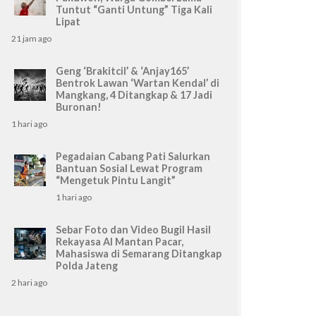
Tuntut “Ganti Untung” Tiga Kali
Lipat
21 jam ago
Geng ‘Brakitcil’ & ‘Anjay165’
Bentrok Lawan ‘Wartan Kendal’ di
Mangkang, 4 Ditangkap & 17 Jadi
Buronan!
1 hari ago
Pegadaian Cabang Pati Salurkan
Bantuan Sosial Lewat Program
“Mengetuk Pintu Langit”
1 hari ago
Sebar Foto dan Video Bugil Hasil
Rekayasa AI Mantan Pacar,
Mahasiswa di Semarang Ditangkap
Polda Jateng
2 hari ago