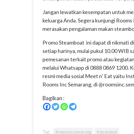
Jangan lewatkan kesempatan untuk men
keluarga Anda. Segera kunjungi Rooms I
merasakan pengalaman makan steamboa
Promo Steamboat
ini dapat di nikmati d
setiap harinya, mulai pukul 10.00 WIB 
pemesanan terkait promo atau kegiatan
melalui Whatsapp di 0888 0869 1200. Ke
resmi media sosial Meet n’ Eat yaitu 
Rooms Inc Semarang, di @roomsinc.sem
Bagikan :
Tag:
#roomsincsemarang
#steamboat