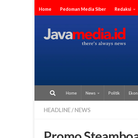
Skip to content
Home
Pedoman Media Siber
Redaksi
Home
News
Politik
Ekon
HEADLINE
/
NEWS
Promo Steamboat