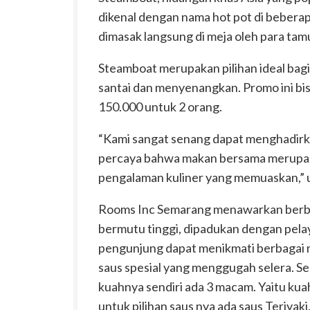
dikenal dengan nama hot pot di bebera
dimasak langsung di meja oleh para tam
Steamboat merupakan pilihan ideal bag
santai dan menyenangkan. Promo ini bi
150.000 untuk 2 orang.
“Kami sangat senang dapat menghadirk
percaya bahwa makan bersama merupak
pengalaman kuliner yang memuaskan,” 
Rooms Inc Semarang menawarkan berbag
bermutu tinggi, dipadukan dengan pela
pengunjung dapat menikmati berbagai m
saus spesial yang menggugah selera. Sela
kuahnya sendiri ada 3 macam. Yaitu kua
untuk pilihan saus nya ada saus Teriyak