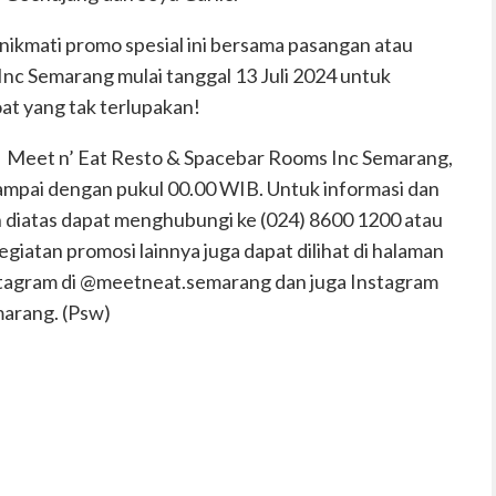
ikmati promo spesial ini bersama pasangan atau
nc Semarang mulai tanggal 13 Juli 2024 untuk
t yang tak terlupakan!
i
Meet n’ Eat Resto & Spacebar Rooms Inc Semarang
,
sampai dengan pukul 00.00 WIB. Untuk informasi dan
 diatas dapat menghubungi ke (024) 8600 1200 atau
giatan promosi lainnya juga dapat dilihat di halaman
Instagram di @meetneat.semarang dan juga Instagram
arang. (Psw)