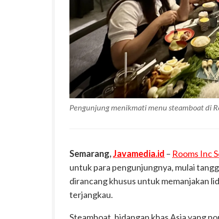
Pengunjung menikmati menu steamboat di R
Semarang,
Javamedia.id
–
Rooms Inc 
untuk para pengunjungnya, mulai tangga
dirancang khusus untuk memanjakan lid
terjangkau.
Steamboat, hidangan khas Asia yang popu