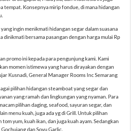
pa tempat. Konsepnya mirip fondue, di mana hidangan
u.
i yang ingin menikmati hidangan segar dalam suasana
sa dinikmati bersama pasangan dengan harga mulai Rp
an promo ini kepada para pengunjung kami. Kami
an momen istimewa yang harus dirayakan dengan
ujar Kusnadi, General Manager Rooms Inc Semarang
ai pilihan hidangan steamboat yang segar dan
yanan yang ramah dan lingkungan yang nyaman. Para
acam pilihan daging, seafood, sayuran segar, dan
in menu kuah, juga ada yg di Grill. Untuk pilihan
h tom yum, kuah ikan, dan juga kuah ayam. Sedangkan
i, Gochujang dan Soyu Garlic.