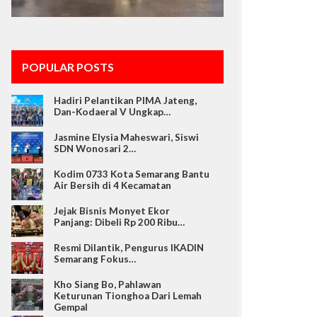
POPULAR POSTS
Hadiri Pelantikan PIMA Jateng,
Dan-Kodaeral V Ungkap…
Jasmine Elysia Maheswari, Siswi
SDN Wonosari 2…
Kodim 0733 Kota Semarang Bantu
Air Bersih di 4 Kecamatan
Jejak Bisnis Monyet Ekor
Panjang: Dibeli Rp 200 Ribu…
Resmi Dilantik, Pengurus IKADIN
Semarang Fokus…
Kho Siang Bo, Pahlawan
Keturunan Tionghoa Dari Lemah
Gempal