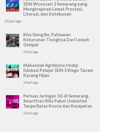
SDN Wonosari 2 Semarang yang
Menginspirasi Lewat Prestasi,
Literasi, dan Ketekunan
23 jam ago
Kho Siang Bo, Pahlawan
Keturunan Tionghoa Dari Lemah
Gempal
2 hari ago
Mahasiswi Agribisnis Undip
Edukasi Pelajar SDN 3 Klego Tanam
Kacang Hijau
2 hari ago
Perluas Jaringan 5G di Semarang,
Smartfren Rilis Paket Unlimited
Tanpa Batas Kuota dan Kecepatan
2 hari ago