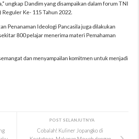
ila,” ungkap Dandim yang disampaikan dalam forum TNI
) Reguler Ke- 115 Tahun 2022.
an Penanaman Ideologi Pancasila juga dilakukan
 sekitar 800 pelajar menerima materi Pemahaman
bih semangat dan menyampailan komitmen untuk menjadi
POST SELANJUTNYA
ng
Cobalah! Kuliner Jopangko di
laku
Koetatoea, Makanan Mewah dengan