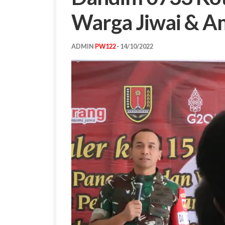
Warga Jiwai & A
ADMIN
PW122
·
14/10/2022