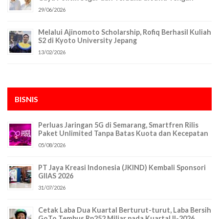
29/06/2026
Melalui Ajinomoto Scholarship, Rofiq Berhasil Kuliah
S2 di Kyoto University Jepang
13/02/2026
BISNIS
Perluas Jaringan 5G di Semarang, Smartfren Rilis
Paket Unlimited Tanpa Batas Kuota dan Kecepatan
05/08/2026
PT Jaya Kreasi Indonesia (JKIND) Kembali Sponsori
GIIAS 2026
31/07/2026
Cetak Laba Dua Kuartal Berturut-turut, Laba Bersih
GoTo Tembus Rp252 Miliar pada Kuartal II-2026