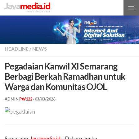
Skip to content
HEADLINE
/
NEWS
Pegadaian Kanwil XI Semarang
Berbagi Berkah Ramadhan untuk
Warga dan Komunitas OJOL
ADMIN
PW122
·
03/03/2026
Semarang,
Javamedia.id
– Dalam rangka