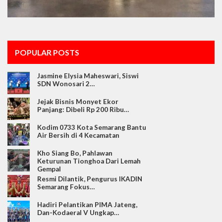
POPULAR POSTS
Jasmine Elysia Maheswari, Siswi
SDN Wonosari 2…
Jejak Bisnis Monyet Ekor
Panjang: Dibeli Rp 200 Ribu…
Kodim 0733 Kota Semarang Bantu
Air Bersih di 4 Kecamatan
Kho Siang Bo, Pahlawan
Keturunan Tionghoa Dari Lemah
Gempal
Resmi Dilantik, Pengurus IKADIN
Semarang Fokus…
Hadiri Pelantikan PIMA Jateng,
Dan-Kodaeral V Ungkap…