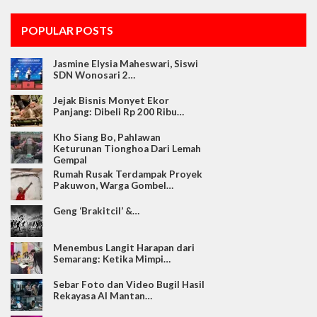
POPULAR POSTS
Jasmine Elysia Maheswari, Siswi
SDN Wonosari 2…
Jejak Bisnis Monyet Ekor
Panjang: Dibeli Rp 200 Ribu…
Kho Siang Bo, Pahlawan
Keturunan Tionghoa Dari Lemah
Gempal
Rumah Rusak Terdampak Proyek
Pakuwon, Warga Gombel…
Geng ‘Brakitcil’ &…
Menembus Langit Harapan dari
Semarang: Ketika Mimpi…
Sebar Foto dan Video Bugil Hasil
Rekayasa AI Mantan…