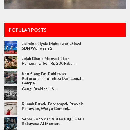
POPULAR POSTS
Jasmine Elysia Maheswari, Siswi
SDN Wonosari 2…
Jejak Bisnis Monyet Ekor
Panjang: Dibeli Rp 200 Ribu…
Kho Siang Bo, Pahlawan
Keturunan Tionghoa Dari Lemah
Gempal
Geng ‘Brakitcil’ &…
Rumah Rusak Terdampak Proyek
Pakuwon, Warga Gombel…
Sebar Foto dan Video Bugil Hasil
Rekayasa AI Mantan…