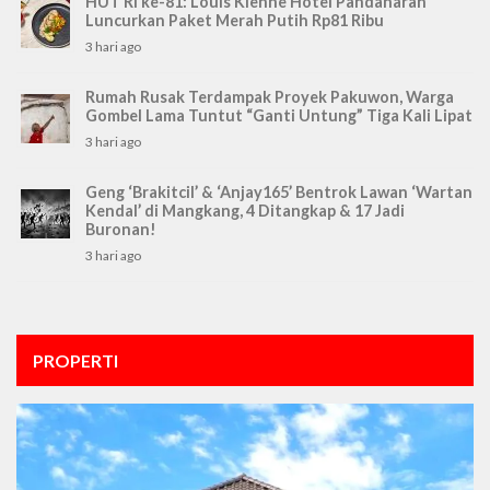
HUT RI ke-81: Louis Kienne Hotel Pandanaran
Luncurkan Paket Merah Putih Rp81 Ribu
3 hari ago
Rumah Rusak Terdampak Proyek Pakuwon, Warga
Gombel Lama Tuntut “Ganti Untung” Tiga Kali Lipat
3 hari ago
Geng ‘Brakitcil’ & ‘Anjay165’ Bentrok Lawan ‘Wartan
Kendal’ di Mangkang, 4 Ditangkap & 17 Jadi
Buronan!
3 hari ago
PROPERTI