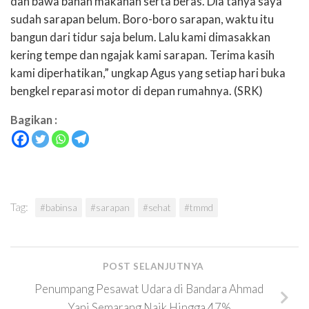
dan bawa bahan makanan serta beras. Dia tanya saya
sudah sarapan belum. Boro-boro sarapan, waktu itu
bangun dari tidur saja belum. Lalu kami dimasakkan
kering tempe dan ngajak kami sarapan. Terima kasih
kami diperhatikan,” ungkap Agus yang setiap hari buka
bengkel reparasi motor di depan rumahnya. (SRK)
Bagikan :
Tag:
#babinsa
#sarapan
#sehat
#tmmd
POST SELANJUTNYA
Penumpang Pesawat Udara di Bandara Ahmad
Yani Semarang Naik Hingga 47%