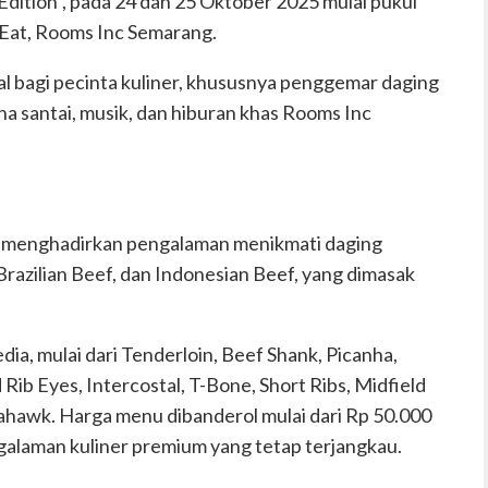
 Edition”, pada 24 dan 25 Oktober 2025 mulai pukul
 Eat, Rooms Inc Semarang.
al bagi pecinta kuliner, khususnya penggemar daging
 santai, musik, dan hiburan khas Rooms Inc
n” menghadirkan pengalaman menikmati daging
Brazilian Beef, dan Indonesian Beef, yang dimasak
ia, mulai dari Tenderloin, Beef Shank, Picanha,
d Rib Eyes, Intercostal, T-Bone, Short Ribs, Midfield
hawk. Harga menu dibanderol mulai dari Rp 50.000
alaman kuliner premium yang tetap terjangkau.