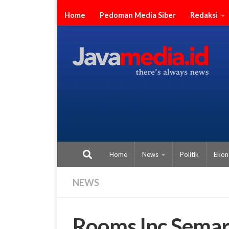
Skip to content
Home
Pedoman Media Siber
Redaksi
Home
News
Politik
Ekon
NEWS
Rooms Inc Semar