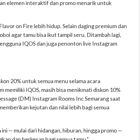
n elemen interaktif dan promo menarik untuk
lavor on Fire lebih hidup. Selain daging premium dan
oi agar tamu bisa ikut tampil seru. Ditambah lagi,
engguna IQOS dan juga penonton live Instagram
kon 20% untuk semua menu selama acara
m memiliki IQOS, masih bisa menikmati diskon 10%
Message (DM) Instagram Rooms Inc Semarang saat
memberikan kejutan dan nilai lebih bagi semua
a ini — mulai dari hidangan, hiburan, hingga promo —
kap dan berkesan bagi semua tamu.”