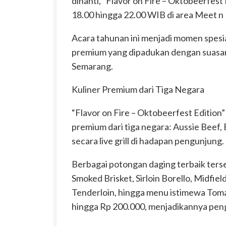
dinanti, “Flavor on Fire – Oktobeerfest
18.00 hingga 22.00 WIB di area Meet n
Acara tahunan ini menjadi momen spesi
premium yang dipadukan dengan suasana
Semarang.
Kuliner Premium dari Tiga Negara
“Flavor on Fire – Oktobeerfest Editio
premium dari tiga negara: Aussie Beef, 
secara live grill di hadapan pengunjung.
Berbagai potongan daging terbaik tersed
Smoked Brisket, Sirloin Borello, Midfiel
Tenderloin, hingga menu istimewa Toma
hingga Rp 200.000, menjadikannya peng