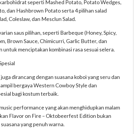
n karbohidrat seperti Mashed Potato, Potato Wedges,
o, dan Hashbrown Potato serta 4 pilihan salad
alad, Coleslaw, dan Mesclun Salad.
 varian saus pilihan, seperti Barbeque (Honey, Spicy,
, Brown Sauce, Chimicurri, Garlic Butter, dan
untuk menciptakan kombinasi rasa sesuai selera.
Spesial
i juga dirancang dengan suasana koboi yang seru dan
 tampil bergaya Western Cowboy Style dan
ial bagi kostum terbaik.
e music performance yang akan menghidupkan malam
kan Flavor on Fire – Oktobeerfest Edition bukan
a suasana yang penuh warna.