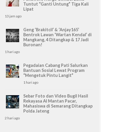
Tuntut “Ganti Untung” Tiga Kali
Lipat
13 jam ago
Geng ‘Brakitcil’ & ‘Anjay165’
Bentrok Lawan ‘Wartan Kendal’ di
Mangkang, 4 Ditangkap & 17 Jadi
Buronan!
1 hari ago
Pegadaian Cabang Pati Salurkan
Bantuan Sosial Lewat Program
“Mengetuk Pintu Langit”
1 hari ago
Sebar Foto dan Video Bugil Hasil
Rekayasa AI Mantan Pacar,
Mahasiswa di Semarang Ditangkap
Polda Jateng
2 hari ago