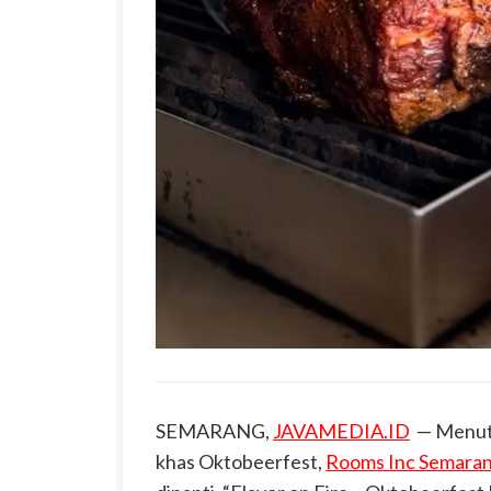
SEMARANG,
JAVAMEDIA.ID
— Menutu
khas Oktobeerfest,
Rooms Inc Semara