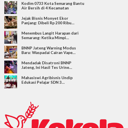
Kodim 0733 Kota Semarang Bantu
Air Bersih di 4 Kecamatan
Jejak Bisnis Monyet Ekor
Panjang: Dibeli Rp 200 Ribu…
Menembus Langit Harapan dari
Semarang: Ketika Mimpi…
BNNP Jateng Warning Modus
Baru: Waspadai Cairan Vape…
Mendadak Disatroni BNNP
Jateng, Ini Hasil Tes Urine…
Mahasiswi Agribisnis Undip
Edukasi Pelajar SDN 3…