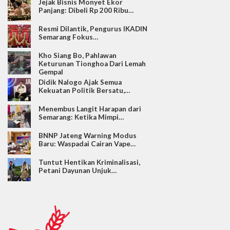
Jejak Bisnis Monyet Ekor
Panjang: Dibeli Rp 200 Ribu…
Resmi Dilantik, Pengurus IKADIN
Semarang Fokus…
Kho Siang Bo, Pahlawan
Keturunan Tionghoa Dari Lemah
Gempal
Didik Nalogo Ajak Semua
Kekuatan Politik Bersatu,…
Menembus Langit Harapan dari
Semarang: Ketika Mimpi…
BNNP Jateng Warning Modus
Baru: Waspadai Cairan Vape…
Tuntut Hentikan Kriminalisasi,
Petani Dayunan Unjuk…