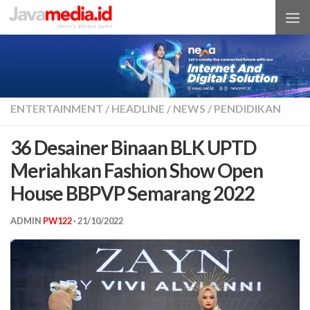
Skip to content
ENTERTAINMENT
/
HEADLINE
/
NEWS
/
PENDIDIKAN
36 Desainer Binaan BLK UPTD
Meriahkan Fashion Show Open
House BBPVP Semarang 2022
ADMIN
PW122
·
21/10/2022