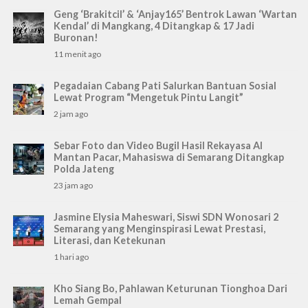
Geng ‘Brakitcil’ & ‘Anjay165’ Bentrok Lawan ‘Wartan
Kendal’ di Mangkang, 4 Ditangkap & 17 Jadi
Buronan!
11 menit ago
Pegadaian Cabang Pati Salurkan Bantuan Sosial
Lewat Program “Mengetuk Pintu Langit”
2 jam ago
Sebar Foto dan Video Bugil Hasil Rekayasa AI
Mantan Pacar, Mahasiswa di Semarang Ditangkap
Polda Jateng
23 jam ago
Jasmine Elysia Maheswari, Siswi SDN Wonosari 2
Semarang yang Menginspirasi Lewat Prestasi,
Literasi, dan Ketekunan
1 hari ago
Kho Siang Bo, Pahlawan Keturunan Tionghoa Dari
Lemah Gempal