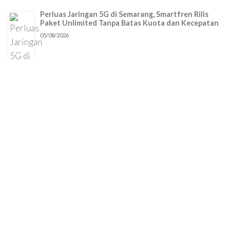
Perluas Jaringan 5G di Semarang, Smartfren Rilis
Paket Unlimited Tanpa Batas Kuota dan Kecepatan
05/08/2026
PT Jaya Kreasi Indonesia (JKIND) Kembali Sponsori
GIIAS 2026