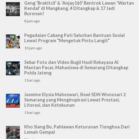
Geng ‘Brakitcil’ & ‘Anjay165’ Bentrok Lawan ‘Wartan
Kendal’ di Mangkang, 4 Ditangkap & 17 Jadi
Buronan!
8 jam ago
Pegadaian Cabang Pati Salurkan Bantuan Sosial
Lewat Program “Mengetuk Pintu Langit”
10 jam ago
Sebar Foto dan Video Bugil Hasil Rekayasa AI
Mantan Pacar, Mahasiswa di Semarang Ditangkap
Polda Jateng
1 hari ago
Jasmine Elysia Maheswari, Siswi SDN Wonosari 2
Semarang yang Menginspirasi Lewat Prestasi,
Literasi, dan Ketekunan
1 hari ago
Kho Siang Bo, Pahlawan Keturunan Tionghoa Dari
Lemah Gempal