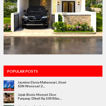
POPULAR POSTS
Jasmine Elysia Maheswari, Siswi
SDN Wonosari 2…
Jejak Bisnis Monyet Ekor
Panjang: Dibeli Rp 200 Ribu…