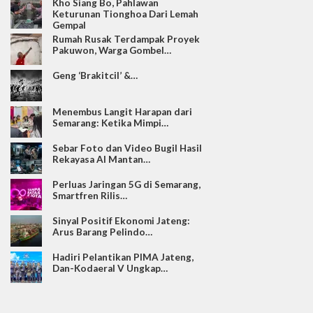
Kho Siang Bo, Pahlawan
Keturunan Tionghoa Dari Lemah
Gempal
Rumah Rusak Terdampak Proyek
Pakuwon, Warga Gombel…
Geng ‘Brakitcil’ &…
Menembus Langit Harapan dari
Semarang: Ketika Mimpi…
Sebar Foto dan Video Bugil Hasil
Rekayasa AI Mantan…
Perluas Jaringan 5G di Semarang,
Smartfren Rilis…
Sinyal Positif Ekonomi Jateng:
Arus Barang Pelindo…
Hadiri Pelantikan PIMA Jateng,
Dan-Kodaeral V Ungkap…