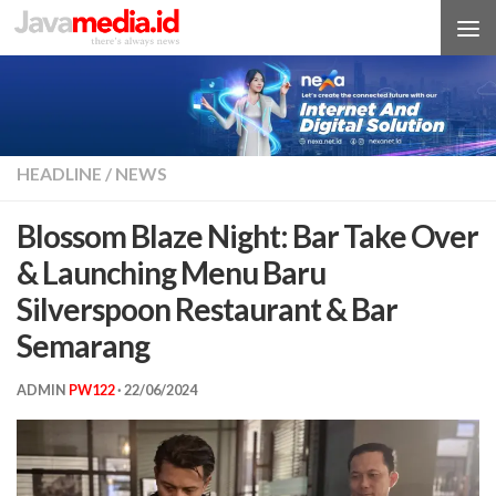
Skip to content
HEADLINE
/
NEWS
Blossom Blaze Night: Bar Take Over
& Launching Menu Baru
Silverspoon Restaurant & Bar
Semarang
ADMIN
PW122
·
22/06/2024