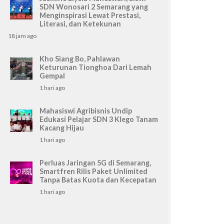
SDN Wonosari 2 Semarang yang
Menginspirasi Lewat Prestasi,
Literasi, dan Ketekunan
18 jam ago
Kho Siang Bo, Pahlawan
Keturunan Tionghoa Dari Lemah
Gempal
1 hari ago
Mahasiswi Agribisnis Undip
Edukasi Pelajar SDN 3 Klego Tanam
Kacang Hijau
1 hari ago
Perluas Jaringan 5G di Semarang,
Smartfren Rilis Paket Unlimited
Tanpa Batas Kuota dan Kecepatan
1 hari ago