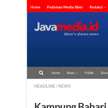
Skip to content
Home
Pedoman Media Siber
Redaksi
Home
News
Politik
Ekon
HEADLINE
/
NEWS
Kampung Bahari 