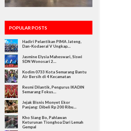
POPULAR POSTS
Hadiri Pelantikan PIMA Jateng,
Dan-Kodaeral V Ungkap…
Jasmine Elysia Maheswari, Siswi
SDN Wonosari 2…
Kodim 0733 Kota Semarang Bantu
Air Bersih di 4 Kecamatan
Resmi Dilantik, Pengurus IKADIN
Semarang Fokus…
Jejak Bisnis Monyet Ekor
Panjang: Dibeli Rp 200 Ribu…
Kho Siang Bo, Pahlawan
Keturunan Tionghoa Dari Lemah
Gempal