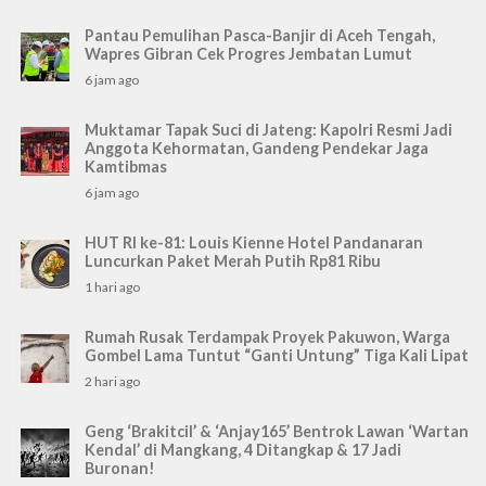
Pantau Pemulihan Pasca-Banjir di Aceh Tengah,
Wapres Gibran Cek Progres Jembatan Lumut
6 jam ago
Muktamar Tapak Suci di Jateng: Kapolri Resmi Jadi
Anggota Kehormatan, Gandeng Pendekar Jaga
Kamtibmas
6 jam ago
HUT RI ke-81: Louis Kienne Hotel Pandanaran
Luncurkan Paket Merah Putih Rp81 Ribu
1 hari ago
Rumah Rusak Terdampak Proyek Pakuwon, Warga
Gombel Lama Tuntut “Ganti Untung” Tiga Kali Lipat
2 hari ago
Geng ‘Brakitcil’ & ‘Anjay165’ Bentrok Lawan ‘Wartan
Kendal’ di Mangkang, 4 Ditangkap & 17 Jadi
Buronan!