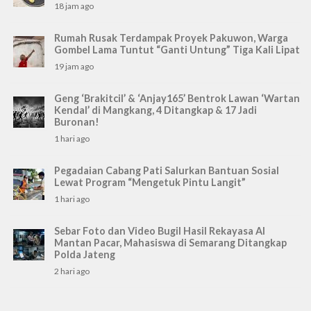
18 jam ago
Rumah Rusak Terdampak Proyek Pakuwon, Warga
Gombel Lama Tuntut “Ganti Untung” Tiga Kali Lipat
19 jam ago
Geng ‘Brakitcil’ & ‘Anjay165’ Bentrok Lawan ‘Wartan
Kendal’ di Mangkang, 4 Ditangkap & 17 Jadi
Buronan!
1 hari ago
Pegadaian Cabang Pati Salurkan Bantuan Sosial
Lewat Program “Mengetuk Pintu Langit”
1 hari ago
Sebar Foto dan Video Bugil Hasil Rekayasa AI
Mantan Pacar, Mahasiswa di Semarang Ditangkap
Polda Jateng
2 hari ago