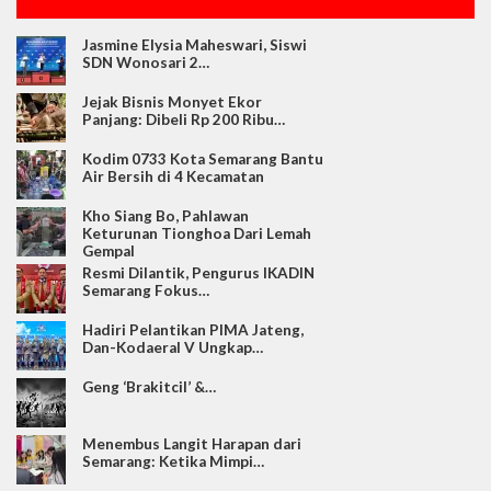
Jasmine Elysia Maheswari, Siswi
SDN Wonosari 2…
Jejak Bisnis Monyet Ekor
Panjang: Dibeli Rp 200 Ribu…
Kodim 0733 Kota Semarang Bantu
Air Bersih di 4 Kecamatan
Kho Siang Bo, Pahlawan
Keturunan Tionghoa Dari Lemah
Gempal
Resmi Dilantik, Pengurus IKADIN
Semarang Fokus…
Hadiri Pelantikan PIMA Jateng,
Dan-Kodaeral V Ungkap…
Geng ‘Brakitcil’ &…
Menembus Langit Harapan dari
Semarang: Ketika Mimpi…