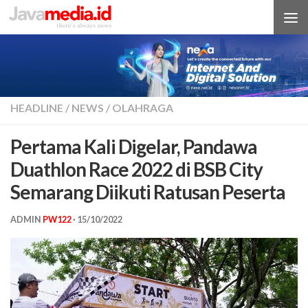
Skip to content
HEADLINE
/
NEWS
/
OLAHRAGA
Pertama Kali Digelar, Pandawa
Duathlon Race 2022 di BSB City
Semarang Diikuti Ratusan Peserta
ADMIN
PW122
·
15/10/2022