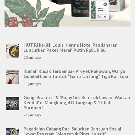
HUT RI ke-81: Louis Kienne Hotel Pandanaran
Luncurkan Paket Merah Putih Rp81 Ribu
10 jam ago
Rumah Rusak Terdampak Proyek Pakuwon, Warga
Gombel Lama Tuntut “Ganti Untung” Tiga Kali Lipat
11 jam ago
Geng ‘Brakitcil’ & ‘Anjay165’ Bentrok Lawan ‘Wartan
Kendal’ di Mangkang, 4 Ditangkap & 17 Jadi
Buronan!
21 jam ago
Pegadaian Cabang Pati Salurkan Bantuan Sosial
Lewat Program “Mengetuk Pintu Langit”