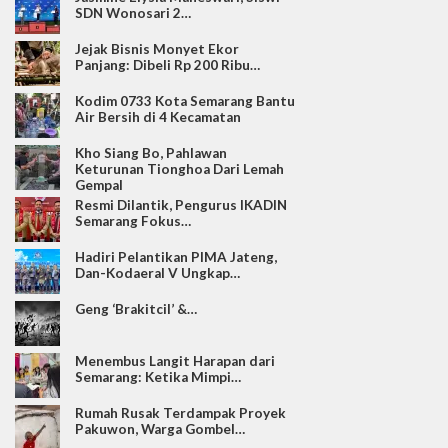
SDN Wonosari 2…
Jejak Bisnis Monyet Ekor
Panjang: Dibeli Rp 200 Ribu…
Kodim 0733 Kota Semarang Bantu
Air Bersih di 4 Kecamatan
Kho Siang Bo, Pahlawan
Keturunan Tionghoa Dari Lemah
Gempal
Resmi Dilantik, Pengurus IKADIN
Semarang Fokus…
Hadiri Pelantikan PIMA Jateng,
Dan-Kodaeral V Ungkap…
Geng ‘Brakitcil’ &…
Menembus Langit Harapan dari
Semarang: Ketika Mimpi…
Rumah Rusak Terdampak Proyek
Pakuwon, Warga Gombel…