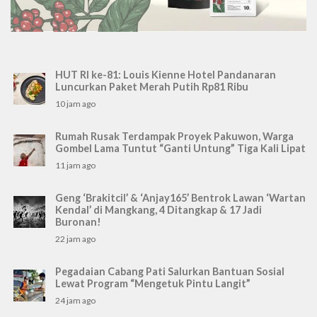
HUT RI ke-81: Louis Kienne Hotel Pandanaran
Luncurkan Paket Merah Putih Rp81 Ribu
10 jam ago
Rumah Rusak Terdampak Proyek Pakuwon, Warga
Gombel Lama Tuntut “Ganti Untung” Tiga Kali Lipat
11 jam ago
Geng ‘Brakitcil’ & ‘Anjay165’ Bentrok Lawan ‘Wartan
Kendal’ di Mangkang, 4 Ditangkap & 17 Jadi
Buronan!
22 jam ago
Pegadaian Cabang Pati Salurkan Bantuan Sosial
Lewat Program “Mengetuk Pintu Langit”
24 jam ago