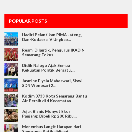
POPULAR POSTS
Hadiri Pelantikan PIMA Jateng,
Dan-Kodaeral V Ungkap…
Resmi Dilantik, Pengurus IKADIN
Semarang Fokus…
Didik Nalogo Ajak Semua
Kekuatan Politik Bersatu,…
Jasmine Elysia Maheswari, Siswi
SDN Wonosari 2…
Kodim 0733 Kota Semarang Bantu
Air Bersih di 4 Kecamatan
Jejak Bisnis Monyet Ekor
Panjang: Dibeli Rp 200 Ribu…
Menembus Langit Harapan dari
Semarang: Ketika Mimpi…