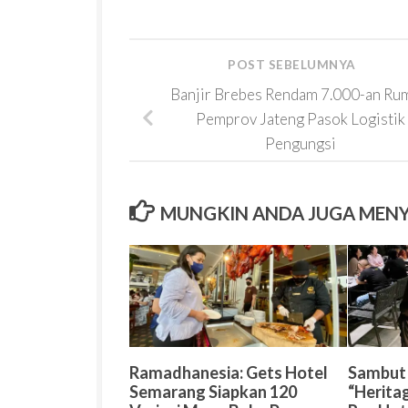
POST SEBELUMNYA
Banjir Brebes Rendam 7.000-an Ru
Pemprov Jateng Pasok Logistik
Pengungsi
MUNGKIN ANDA JUGA MEN
Ramadhanesia: Gets Hotel
Sambut
Semarang Siapkan 120
“Heritag