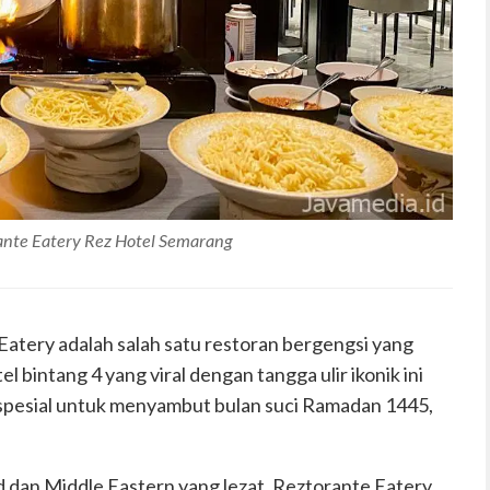
rante Eatery Rez Hotel Semarang
Eatery adalah salah satu restoran bergengsi yang
 bintang 4 yang viral dengan tangga ulir ikonik ini
pesial untuk menyambut bulan suci Ramadan 1445,
dan Middle Eastern yang lezat, Reztorante Eatery