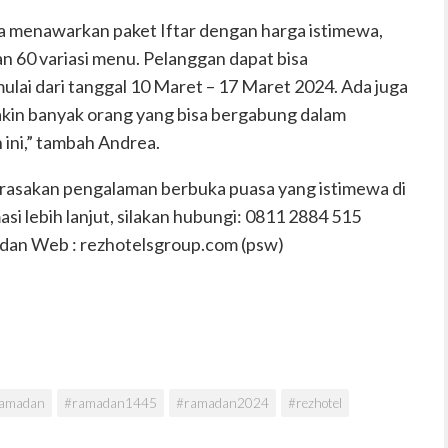
a menawarkan paket Iftar dengan harga istimewa,
n 60 variasi menu. Pelanggan dapat bisa
ulai dari tanggal 10 Maret – 17 Maret 2024. Ada juga
akin banyak orang yang bisa bergabung dalam
 ini,” tambah Andrea.
asakan pengalaman berbuka puasa yang istimewa di
si lebih lanjut, silakan hubungi: 0811 2884 515
 dan
Web : rezhotelsgroup.com (psw)
ramadan
#ramadan1445
#ramadan2024
#rezhotel