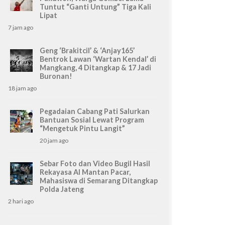
Tuntut “Ganti Untung” Tiga Kali
Lipat
7 jam ago
Geng ‘Brakitcil’ & ‘Anjay165’
Bentrok Lawan ‘Wartan Kendal’ di
Mangkang, 4 Ditangkap & 17 Jadi
Buronan!
18 jam ago
Pegadaian Cabang Pati Salurkan
Bantuan Sosial Lewat Program
“Mengetuk Pintu Langit”
20 jam ago
Sebar Foto dan Video Bugil Hasil
Rekayasa AI Mantan Pacar,
Mahasiswa di Semarang Ditangkap
Polda Jateng
2 hari ago