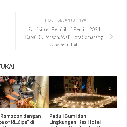
POST SELANJUTNYA
mah,
Partisipasi Pemilih di Pemilu 2024
Capai 85 Persen, Wali Kota Semarang:
Alhamdulillah
YUKAI
 Ramadan dengan
Peduli Bumi dan
e of REZipe” di
Lingkungan, Rez Hotel