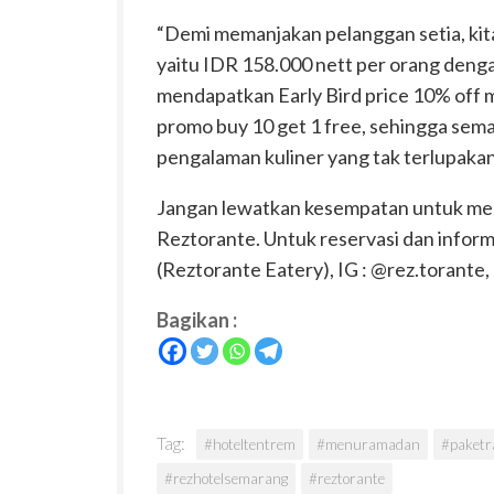
“Demi memanjakan pelanggan setia, kit
yaitu IDR 158.000 nett per orang denga
mendapatkan Early Bird price 10% off m
promo buy 10 get 1 free, sehingga sem
pengalaman kuliner yang tak terlupakan
Jangan lewatkan kesempatan untuk mer
Reztorante. Untuk reservasi dan informa
(Reztorante Eatery), IG : @rez.torante,
Bagikan :
Tag:
#hoteltentrem
#menuramadan
#paket
#rezhotelsemarang
#reztorante