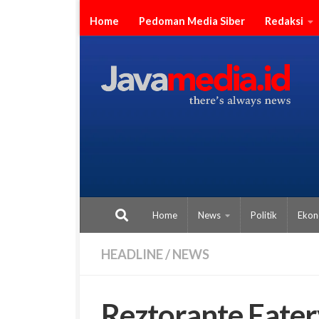
Skip to content
Home
Pedoman Media Siber
Redaksi
Home
News
Politik
Ekon
HEADLINE
/
NEWS
Reztorante Eater