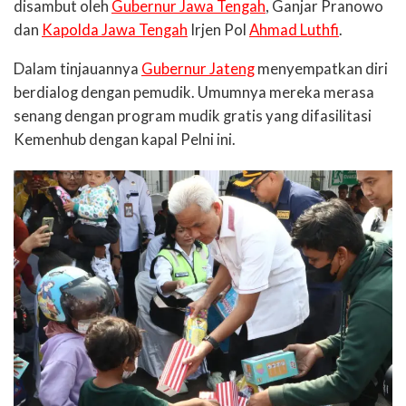
disambut oleh
Gubernur Jawa Tengah
, Ganjar Pranowo
dan
Kapolda Jawa Tengah
Irjen Pol
Ahmad Luthfi
.
Dalam tinjauannya
Gubernur Jateng
menyempatkan diri
berdialog dengan pemudik. Umumnya mereka merasa
senang dengan program mudik gratis yang difasilitasi
Kemenhub dengan kapal Pelni ini.