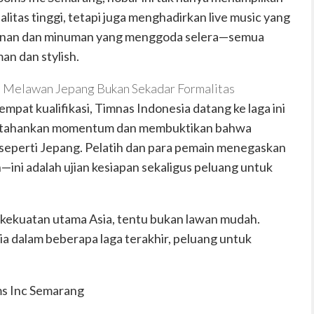
alitas
tinggi
, tetapi juga menghadirkan
live music
yang
nan
dan
minuman
yang
menggoda
selera
—semua
n dan stylish.
ga Melawan Jepang Bukan Sekadar Formalitas
pat kualifikasi, Timnas Indonesia datang ke laga ini
rtahankan momentum dan membuktikan bahwa
 seperti Jepang. Pelatih dan para pemain menegaskan
ini adalah ujian kesiapan sekaligus peluang untuk
u kekuatan utama Asia, tentu bukan lawan mudah.
a dalam beberapa laga terakhir, peluang untuk
ms Inc Semarang