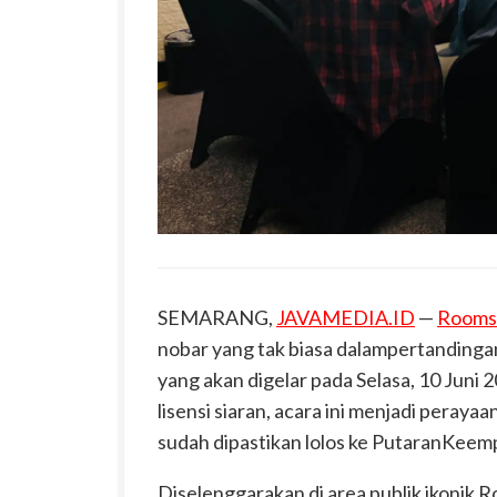
SEMARANG,
JAVAMEDIA.ID
—
Rooms
nobar yang tak biasa dalampertandinga
yang akan digelar pada
Selasa, 10 Juni 
lisensi
siaran
, acara ini menjadi peraya
sudah dipastikan
lolos
ke
Putaran
Keem
Diselenggarakan di
area
publik
ikonik
Ro