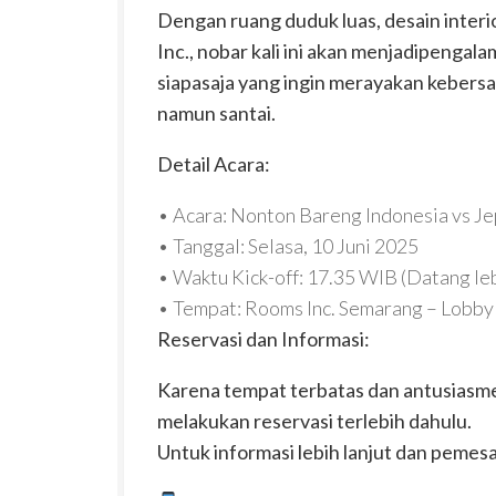
Dengan ruang duduk luas, desain interi
Inc., nobar kali ini akan menjadipenga
siapasaja yang ingin merayakan keber
namun santai.
Detail Acara:
•
Acara
: Nonton Bareng Indonesia vs J
•
Tanggal
: Selasa, 10 Juni 2025
•
Waktu Kick-off
: 17.35 WIB (Datang leb
•
Tempat
: Rooms Inc. Semarang – Lobby
Reservasi dan Informasi:
Karena tempat terbatas dan antusiasme
melakukan
reservasi terlebih dahulu
.
Untuk informasi lebih lanjut dan pemes