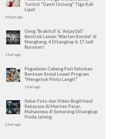
Tuntut “Ganti Untung” Tiga Kali
Lipat
19 jam ago
Geng ‘Brakitcil’ & ‘Anjay165’
Bentrok Lawan ‘Wartan Kendal’ di
Mangkang, 4 Ditangkap & 17 Jadi
Buronan!
1 hari ago
Pegadaian Cabang Pati Salurkan
Bantuan Sosial Lewat Program
“Mengetuk Pintu Langit”
1 hari ago
Sebar Foto dan Video Bugil Hasil
Rekayasa AI Mantan Pacar,
Mahasiswa di Semarang Ditangkap
Polda Jateng
2 hari ago