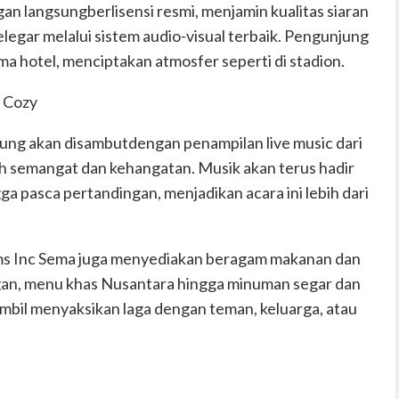
gan
langsung
berlisensi
resmi
, menjamin kualitas siaran
legar
melalui sistem audio-visual terbaik. Pengunjung
ma hotel, menciptakan atmosfer seperti di stadion.
Cozy
njung akan disambutdengan
penampilan
live music
dari
h semangat dan kehangatan. Musik akan terus hadir
ga pasca pertandingan, menjadikan acara ini lebih dari
ms Inc Sema juga menyediakan
beragam makanan dan
ingan, menu khas Nusantara hingga minuman segar dan
mbil menyaksikan laga dengan teman, keluarga, atau