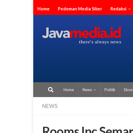
Skip to content
Home
Pedoman Media Siber
Redaksi
Home
News
Politik
Ekon
NEWS
Rooms Inc Semar