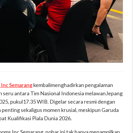
 Inc Semarang
kembalimenghadirkan pengalaman
n seru antara
Tim Nasional Indonesia
melawan
Jepang
2025
, pukul
17.35 WIB
. Digelar secara
resmi
dengan
an penting sekaligus momen krusial, meskipun Garuda
pat
Kualifikasi
Piala
Dunia 2026
.
oms Inc Semarang
, nobar ini tak hanya menampilkan