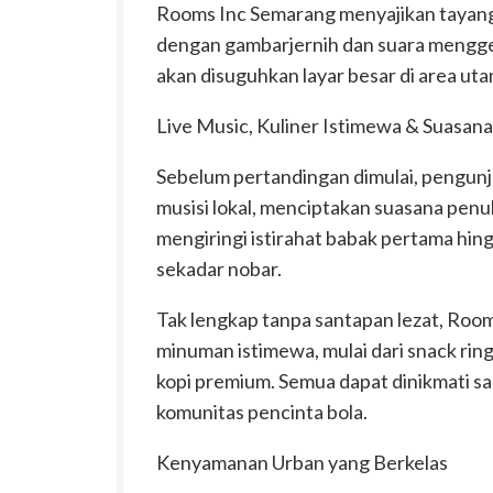
Rooms Inc Semarang menyajikan
tayan
dengan
gambar
jernih
dan
suara
mengge
akan disuguhkan
layar besar
di area uta
Live Music,
Kuliner
Istimewa &
Suasana
Sebelum pertandingan dimulai, pengu
musisi
lokal
, menciptakan suasana penu
mengiringi istirahat babak pertama hing
sekadar nobar.
Tak lengkap tanpa santapan lezat, Roo
minuman istimewa
, mulai dari snack r
kopi premium. Semua dapat dinikmati sa
komunitas pencinta bola.
Kenyamanan
Urban yang Berkelas