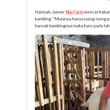
Hamzah, owner
Nio Farm
menceritakan 
kambing. “Mulanya hanya iseng-iseng pe
banyak kambingnya maka baru pada tahu