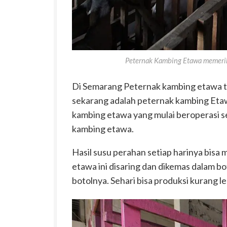
Peternak Kambing Etawa memerik
Di Semarang Peternak kambing etawa te
sekarang adalah peternak kambing Et
kambing etawa yang mulai beroperasi se
kambing etawa.
Hasil susu perahan setiap harinya bisa m
etawa ini disaring dan dikemas dalam bo
botolnya. Sehari bisa produksi kurang le