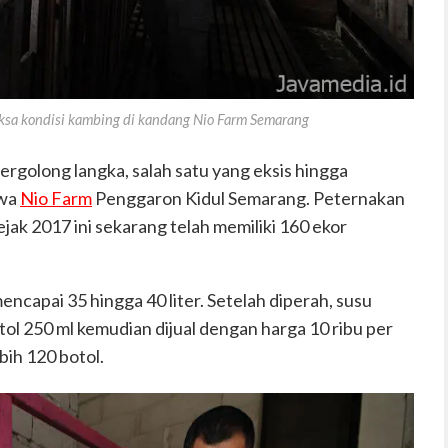
sa kondisi kambing di kandang Nio Farm Semarang
rgolong langka, salah satu yang eksis hingga
awa
Nio Farm
Penggaron Kidul Semarang. Peternakan
jak 2017 ini sekarang telah memiliki 160 ekor
encapai 35 hingga 40 liter. Setelah diperah, susu
tol 250 ml kemudian dijual dengan harga 10 ribu per
bih 120 botol.