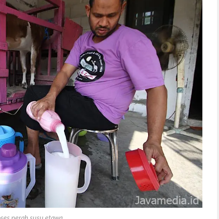
ses perah susu etawa