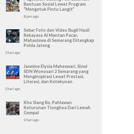
Bantuan Sosial Lewat Program
“Mengetuk Pintu Langit”
8 jam ago
Sebar Foto dan Video Bugil Hasil
Rekayasa AI Mantan Pacar,
Mahasiswa di Semarang Ditangkap
Polda Jateng
1 hari ago
Jasmine Elysia Maheswari, Siswi
SDN Wonosari 2 Semarang yang
Menginspirasi Lewat Prestasi,
Literasi, dan Ketekunan
1 hari ago
Kho Siang Bo, Pahlawan
Keturunan Tionghoa Dari Lemah
Gempal
2 hari ago