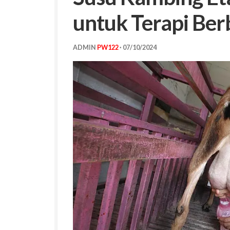
untuk Terapi Ber
ADMIN
PW122
·
07/10/2024