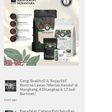
Geng ‘Brakitcil’ & ‘Anjay165’
Bentrok Lawan ‘Wartan Kendal’ di
Mangkang, 4 Ditangkap & 17 Jadi
Buronan!
6 jam ago
Pegadaian Cabang Pati Salurkan