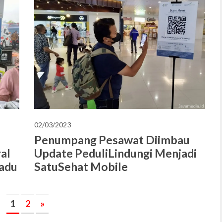
02/03/2023
Penumpang Pesawat Diimbau
al
Update PeduliLindungi Menjadi
adu
SatuSehat Mobile
1
2
»