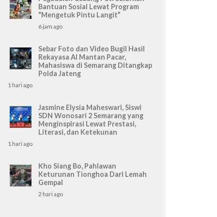
Bantuan Sosial Lewat Program
“Mengetuk Pintu Langit”
6 jam ago
Sebar Foto dan Video Bugil Hasil
Rekayasa AI Mantan Pacar,
Mahasiswa di Semarang Ditangkap
Polda Jateng
1 hari ago
Jasmine Elysia Maheswari, Siswi
SDN Wonosari 2 Semarang yang
Menginspirasi Lewat Prestasi,
Literasi, dan Ketekunan
1 hari ago
Kho Siang Bo, Pahlawan
Keturunan Tionghoa Dari Lemah
Gempal
2 hari ago