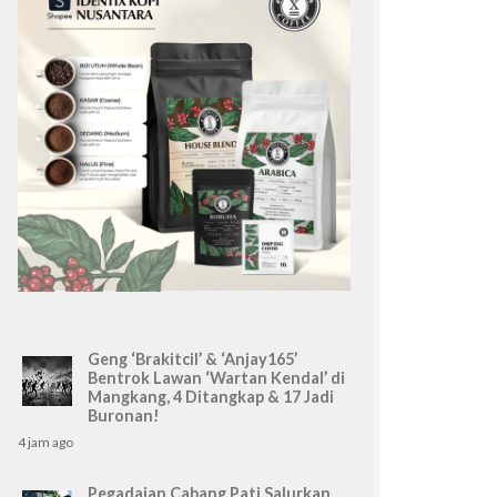
Geng ‘Brakitcil’ & ‘Anjay165’
Bentrok Lawan ‘Wartan Kendal’ di
Mangkang, 4 Ditangkap & 17 Jadi
Buronan!
4 jam ago
Pegadaian Cabang Pati Salurkan