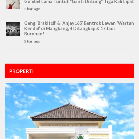
Gombel Lama Tuntut “Ganti Untung” Tiga Kali Lipat
2 hari ago
Geng ‘Brakitcil’ & ‘Anjay165’ Bentrok Lawan ‘Wartan
Kendal’ di Mangkang, 4 Ditangkap & 17 Jadi
Buronan!
2 hari ago
PROPERTI