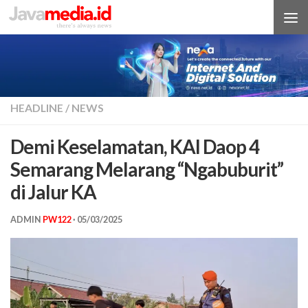
Skip to content
HEADLINE
/
NEWS
Demi Keselamatan, KAI Daop 4
Semarang Melarang “Ngabuburit”
di Jalur KA
ADMIN
PW122
·
05/03/2025