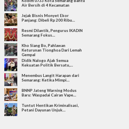
Kodim 0733 Kota Semarang Bantu
Air Bersih di 4 Kecamatan
Jejak Bisnis Monyet Ekor
Panjang: Dibeli Rp 200 Ribu…
Resmi Dilantik, Pengurus IKADIN
Semarang Fokus…
Kho Siang Bo, Pahlawan
Keturunan Tionghoa Dari Lemah
Gempal
Didik Nalogo Ajak Semua
Kekuatan Politik Bersatu,…
Menembus Langit Harapan dari
Semarang: Ketika Mimpi…
BNNP Jateng Warning Modus
Baru: Waspadai Cairan Vape…
Tuntut Hentikan Kriminalisasi,
Petani Dayunan Unjuk…