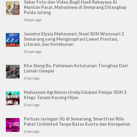
Sebar Foto dan Video Bugil Hasil Rekayasa AI
Mantan Pacar, Mahasiswa di Semarang Ditangkap
Polda Jateng
20 jam ago
Jasmine Elysia Maheswari, Siswi SDN Wonosari 2
Semarang yang Menginspirasi Lewat Prestasi,
Literasi, dan Ketekunan
23 jam ago
Kho Siang Bo, Pahlawan Keturunan Tionghoa Dari
Lemah Gempal
2 hari ago
Mahasiswi Agribisnis Undip Edukasi Pelajar SDN 3
Klego Tanam Kacang Hijau
2 hari ago
Perluas Jaringan 5G di Semarang, Smartfren Rilis
Paket Unlimited Tanpa Batas Kuota dan Kecepatan
2 hari ago