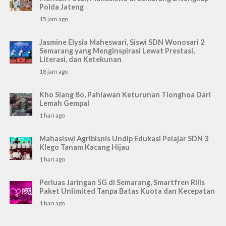
Polda Jateng
15 jam ago
Jasmine Elysia Maheswari, Siswi SDN Wonosari 2
Semarang yang Menginspirasi Lewat Prestasi,
Literasi, dan Ketekunan
18 jam ago
Kho Siang Bo, Pahlawan Keturunan Tionghoa Dari
Lemah Gempal
1 hari ago
Mahasiswi Agribisnis Undip Edukasi Pelajar SDN 3
Klego Tanam Kacang Hijau
1 hari ago
Perluas Jaringan 5G di Semarang, Smartfren Rilis
Paket Unlimited Tanpa Batas Kuota dan Kecepatan
1 hari ago