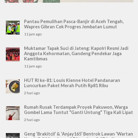
Pantau Pemulihan Pasca-Banjir di Aceh Tengah,
Wapres Gibran Cek Progres Jembatan Lumut
11 jam ago
Muktamar Tapak Suci di Jateng: Kapolri Resmi Jadi
Anggota Kehormatan, Gandeng Pendekar Jaga
Kamtibmas
11 jam ago
HUT RI ke-81: Louis Kienne Hotel Pandanaran
Luncurkan Paket Merah Putih Rp81 Ribu
2 hari ago
Rumah Rusak Terdampak Proyek Pakuwon, Warga
Gombel Lama Tuntut “Ganti Untung” Tiga Kali Lipat
2 hari ago
Geng ‘Brakitcil’ & ‘Anjay165’ Bentrok Lawan ‘Wartan