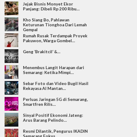
Jejak Bisnis Monyet Ekor
Panjang: Dibeli Rp 200 Ribu…
Kho Siang Bo, Pahlawan
Keturunan Tionghoa Dari Lemah
Gempal
Rumah Rusak Terdampak Proyek
Pakuwon, Warga Gombel…
Geng ‘Brakitcil’ &…
Menembus Langit Harapan dari
Semarang: Ketika Mimpi…
Sebar Foto dan Video Bugil Hasil
Rekayasa AI Mantan…
Perluas Jaringan 5G di Semarang,
Smartfren Rilis…
Sinyal Positif Ekonomi Jateng:
Arus Barang Pelindo…
Resmi Dilantik, Pengurus IKADIN
Semarang Fokus…