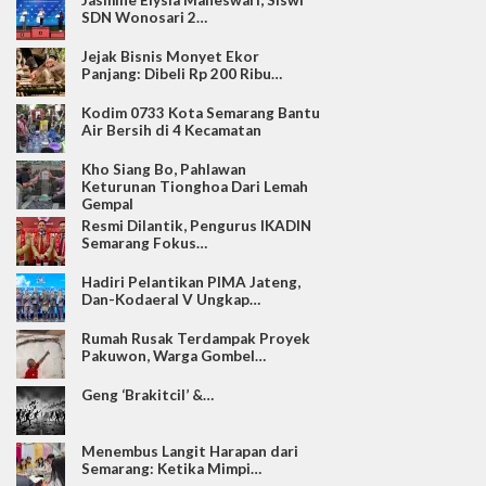
Jasmine Elysia Maheswari, Siswi
SDN Wonosari 2…
Jejak Bisnis Monyet Ekor
Panjang: Dibeli Rp 200 Ribu…
Kodim 0733 Kota Semarang Bantu
Air Bersih di 4 Kecamatan
Kho Siang Bo, Pahlawan
Keturunan Tionghoa Dari Lemah
Gempal
Resmi Dilantik, Pengurus IKADIN
Semarang Fokus…
Hadiri Pelantikan PIMA Jateng,
Dan-Kodaeral V Ungkap…
Rumah Rusak Terdampak Proyek
Pakuwon, Warga Gombel…
Geng ‘Brakitcil’ &…
Menembus Langit Harapan dari
Semarang: Ketika Mimpi…