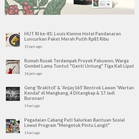
HUT RI ke-81: Louis Kienne Hotel Pandanaran
Luncurkan Paket Merah Putih Rp81 Ribu
15 jam ago
Rumah Rusak Terdampak Proyek Pakuwon, Warga
Gombel Lama Tuntut “Ganti Untung” Tiga Kali Lipat
16 jam ago
Geng ‘Brakitcil’ & ‘Anjay165’ Bentrok Lawan ‘Wartan
Kendal’ di Mangkang, 4 Ditangkap & 17 Jadi
Buronan!
1 hari ago
Pegadaian Cabang Pati Salurkan Bantuan Sosial
Lewat Program “Mengetuk Pintu Langit”
1 hari ago