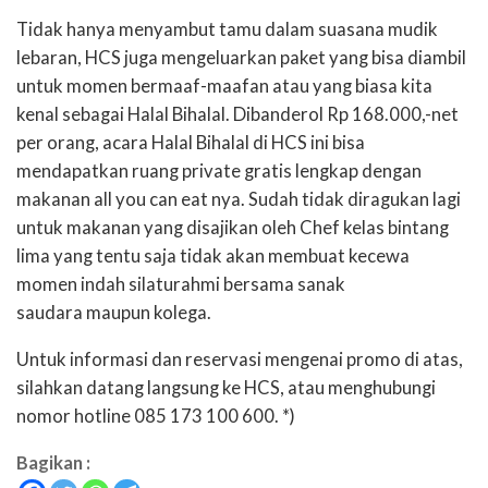
Tidak
hanya
menyambut
tamu
dalam
suasana
mudik
lebaran
, HCS
juga
mengeluarkan
paket
yang
bisa
diambil
untuk
momen
bermaaf-maafan
atau
yang
biasa
kita
kenal
sebagai
Halal
Bihalal
.
Dibanderol
Rp
168.
000,-
net
per orang
, acara Halal
Bihalal
di HCS
ini
bisa
mendapatkan
ruang
private gratis
lengkap
dengan
makanan
all you can eat
nya
.
Sudah
tidak
diragukan
lagi
untuk
makanan
yang
disajikan
oleh
Chef
kelas
bintang
lima yang
tentu
saja
tidak
akan
membuat
kecewa
momen
indah
silaturahmi
bersama
sanak
saudara
maupun
kolega
.
Untuk
informasi
dan
reservasi
mengenai
promo di
atas
,
silahkan
datang
langsung
ke
HCS,
atau
menghubungi
nomor
hotline 085 173 100 600
. *)
Bagikan :