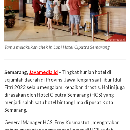
Tamu melakukan chek in Lobi Hotel Ciputra Semarang
Semarang,
Javamedia.id
– Tingkat
hunian
hotel di
sejumlah
daerah
di
Provinsi
Jawa
Tengah
saat
libur
Idul
Fitri
202
3
selalu
mengalami
kenaikan
drastis
. Hal
in
i
juga
dirasakan
oleh
Hotel
Ciputra
Semarang (HCS) yang
menjadi
salah
satu
hotel
bintang
lima
di
pusat
Kota
Semarang
.
General Manager HCS,
Erny
Kusmastuti
,
mengatakan