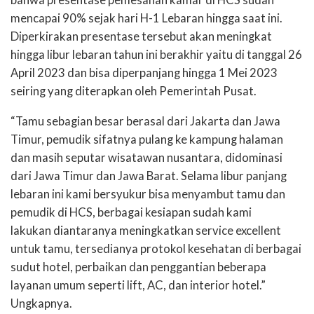
bahwa
presentase
pemesanan
kamar
di HCS
sudah
mencapai
90
%
sejak
hari
H
-1
Lebaran
hingga
saat
ini
.
Diperkirakan
presentase
tersebut
akan
meningkat
hingga
libur
lebaran
tahun
ini
berakhir
yaitu
di
tanggal
2
6
April 2023
dan
bisa
diperpanjang
hingga
1 Mei 2023
seiring
yang
diterapkan
oleh
Pemerintah
Pusat
.
“
Tamu
sebagian
besar
berasal
dari
Jakarta
dan
Jawa
Timur
,
pemudik
sifatnya
pulang
ke
kampung
halaman
dan
masih
seputar
wisatawan
nusanta
ra
,
didominasi
dari
Jawa
Timur
dan
Jawa
Barat.
Selama
libur
panjang
lebaran
ini
kami
bersyukur
bisa
menyambut
tamu
dan
pemudik
di HCS,
berbagai
kesiapan
sudah
kami
lakukan
diantaranya
meningkatkan
service excellent
untuk
tamu
,
tersedianya
protokol
keseha
tan
di
berbagai
sudut
hotel,
perbaikan
dan
penggantian
beberapa
layanan
umum
seperti
lift, AC,
dan
interior hotel.”
Ungkapnya
.