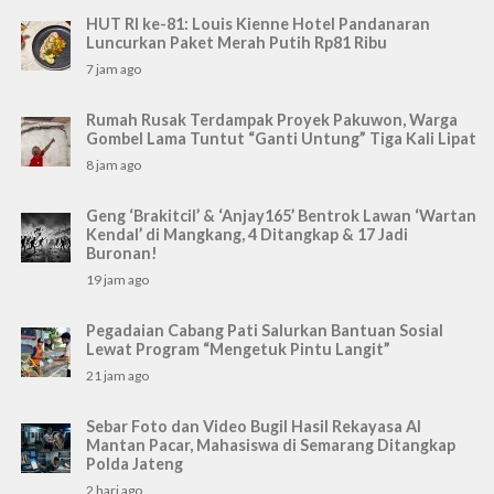
HUT RI ke-81: Louis Kienne Hotel Pandanaran
Luncurkan Paket Merah Putih Rp81 Ribu
7 jam ago
Rumah Rusak Terdampak Proyek Pakuwon, Warga
Gombel Lama Tuntut “Ganti Untung” Tiga Kali Lipat
8 jam ago
Geng ‘Brakitcil’ & ‘Anjay165’ Bentrok Lawan ‘Wartan
Kendal’ di Mangkang, 4 Ditangkap & 17 Jadi
Buronan!
19 jam ago
Pegadaian Cabang Pati Salurkan Bantuan Sosial
Lewat Program “Mengetuk Pintu Langit”
21 jam ago
Sebar Foto dan Video Bugil Hasil Rekayasa AI
Mantan Pacar, Mahasiswa di Semarang Ditangkap
Polda Jateng
2 hari ago