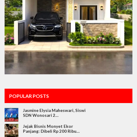
POPULAR POSTS
Jasmine Elysia Maheswari, Siswi
SDN Wonosari 2…
Jejak Bisnis Monyet Ekor
Panjang: Dibeli Rp 200 Ribu…