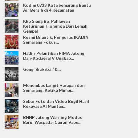
Kodim 0733 Kota Semarang Bantu
Air Bersih di 4 Kecamatan
Kho Siang Bo, Pahlawan
Keturunan Tionghoa Dari Lemah
Gempal
Resmi Dilantik, Pengurus IKADIN
Semarang Fokus…
Hadiri Pelantikan PIMA Jateng,
Dan-Kodaeral V Ungkap…
Geng ‘Brakitcil’ &…
Menembus Langit Harapan dari
Semarang: Ketika Mimpi…
Sebar Foto dan Video Bugil Hasil
Rekayasa AI Mantan…
BNNP Jateng Warning Modus
Baru: Waspadai Cairan Vape…