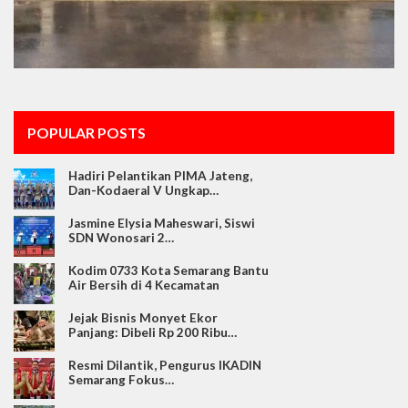
POPULAR POSTS
Hadiri Pelantikan PIMA Jateng,
Dan-Kodaeral V Ungkap…
Jasmine Elysia Maheswari, Siswi
SDN Wonosari 2…
Kodim 0733 Kota Semarang Bantu
Air Bersih di 4 Kecamatan
Jejak Bisnis Monyet Ekor
Panjang: Dibeli Rp 200 Ribu…
Resmi Dilantik, Pengurus IKADIN
Semarang Fokus…