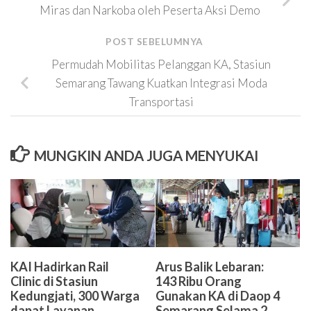
Miras dan Narkoba oleh Peserta Aksi Demo
POST SEBELUMNYA
Permudah Mobilitas Pelanggan KA, Stasiun
Semarang Tawang Kuatkan Integrasi Moda
Transportasi
MUNGKIN ANDA JUGA MENYUKAI
KAI Hadirkan Rail
Arus Balik Lebaran:
Clinic di Stasiun
143 Ribu Orang
Kedungjati, 300 Warga
Gunakan KA di Daop 4
dapat Layanan
Semarang Selama 2