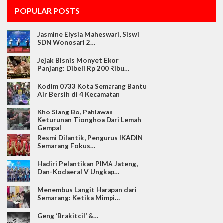
POPULAR POSTS
Jasmine Elysia Maheswari, Siswi
SDN Wonosari 2…
Jejak Bisnis Monyet Ekor
Panjang: Dibeli Rp 200 Ribu…
Kodim 0733 Kota Semarang Bantu
Air Bersih di 4 Kecamatan
Kho Siang Bo, Pahlawan
Keturunan Tionghoa Dari Lemah
Gempal
Resmi Dilantik, Pengurus IKADIN
Semarang Fokus…
Hadiri Pelantikan PIMA Jateng,
Dan-Kodaeral V Ungkap…
Menembus Langit Harapan dari
Semarang: Ketika Mimpi…
Geng ‘Brakitcil’ &…