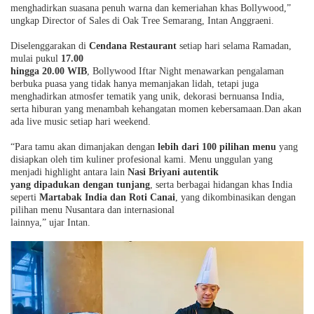
menghadirkan suasana penuh warna dan kemeriahan khas Bollywood,”
ungkap Director of Sales di Oak Tree Semarang, Intan Anggraeni.
Diselenggarakan di
Cendana Restaurant
setiap hari selama Ramadan,
mulai pukul
17.00
hingga 20.00 WIB
, Bollywood Iftar Night menawarkan pengalaman
berbuka puasa yang tidak hanya memanjakan lidah, tetapi juga
menghadirkan atmosfer tematik yang unik, dekorasi bernuansa India,
serta hiburan yang menambah kehangatan momen kebersamaan.Dan akan
ada live music setiap hari weekend.
“Para
tamu akan dimanjakan dengan
lebih dari 100 pilihan menu
yang
disiapkan oleh tim kuliner profesional kami. Menu unggulan yang
menjadi highlight antara lain
Nasi
Briyani autentik
yang dipadukan dengan tunjang
, serta berbagai hidangan khas India
seperti
Martabak India
dan Roti Canai
, yang dikombinasikan dengan
pilihan menu Nusantara dan internasional
lainnya,” ujar Intan.