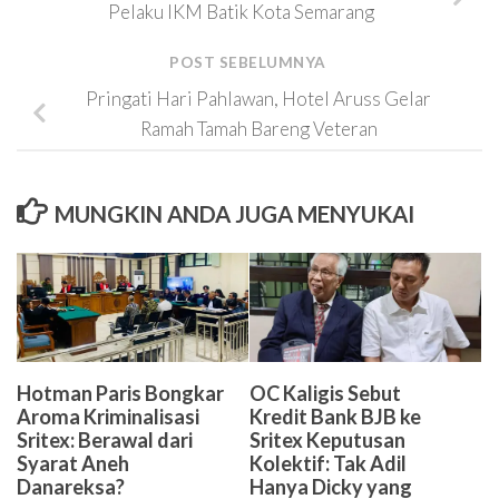
Pelaku IKM Batik Kota Semarang
POST SEBELUMNYA
Pringati Hari Pahlawan, Hotel Aruss Gelar
Ramah Tamah Bareng Veteran
MUNGKIN ANDA JUGA MENYUKAI
OC Kaligis Sebut
Hotman Paris Bongkar
Kredit Bank BJB ke
Aroma Kriminalisasi
Sritex Keputusan
Sritex: Berawal dari
Kolektif: Tak Adil
Syarat Aneh
Hanya Dicky yang
Danareksa?